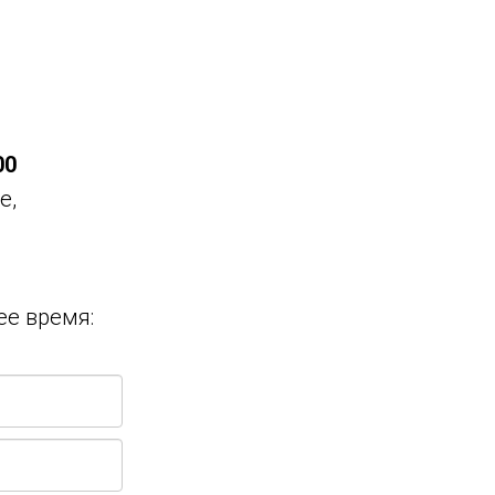
00
е,
ее время: