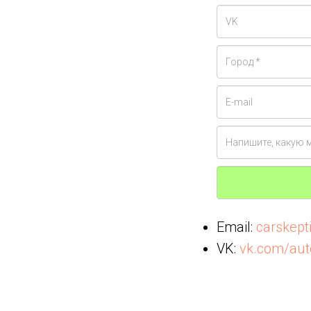
Email:
carskep
VK:
vk.com/aut