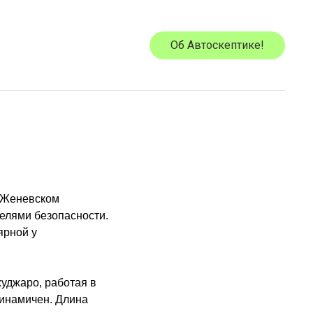
Об Автоскептике!
а Женевском
телями безопасности.
ярной у
уджаро, работая в
 динамичен. Длина