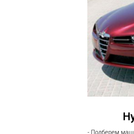
Н
- Подберем маш