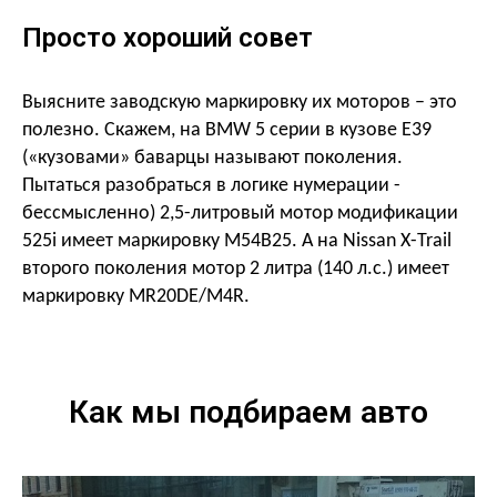
Просто хороший совет
Выясните заводскую маркировку их моторов – это
полезно. Скажем, на
BMW
5 серии в кузове
E
39
(«кузовами» баварцы называют поколения.
Пытаться разобраться в логике нумерации -
бессмысленно) 2,5-литровый мотор модификации
525
i
имеет маркировку M54B25. А на
Nissan
X
-
Trail
второго поколения мотор 2 литра (140 л.с.) имеет
маркировку MR20DE/M4R.
Как мы подбираем авто