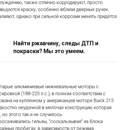
луждению, также отлично корродируют, просто
чившуются краску, особенно вблизи дверных ручек.
влияют, однако при сильной коррозии менять придётся
Найти ржавчину, следы ДТП и
покраски? Мы это умеем.
о старые алюминиевые нижневальные моторы с
ровкой (188-225 л.с.), в полном соответствии с
ована на купленном у американцев моторе Buick 215
едкостно неудачной в мелочах конструкции, которая
но этого так и не случилось.
просаживались гильзы, "соскальзывая" из блока
 разных пробегах, в зависимости от режима