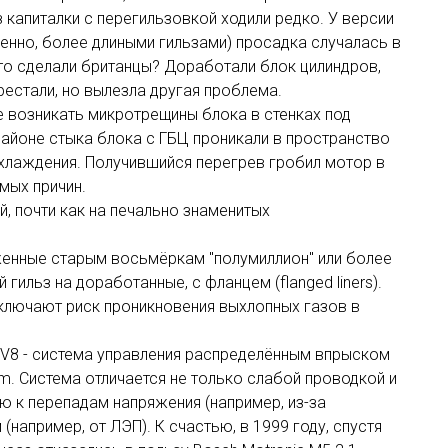
 капиталки с перегильзовкой ходили редко. У версии
венно, более длиными гильзами) просадка случалась в
Что сделали британцы? Доработали блок цилиндров,
рестали, но вылезла другая проблема.
ще возникать микротрещины блока в стенках под
районе стыка блока с ГБЦ проникали в пространство
охлаждения. Получившийся перегрев гробил мотор в
мых причин.
й, почти как на печально знаменитых
оженные старым восьмёркам "полумиллион" или более
гильз на доработанные, с фланцем (flanged liners).
сключают риск проникновения выхлопных газов в
 V8 - система управления распределённым впрыском
. Система отличается не только слабой проводкой и
ю к перепадам напряжения (например, из-за
например, от ЛЭП). К счастью, в 1999 году, спустя