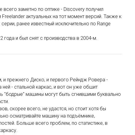
 всего заметно по оптике - Discovery получил
 Freelander актуальных на тот момент версий. Также к
 серии, ранее известный исключительно по Range
2 года и был снят с производства в 2004-м.
м, и прежнего Диско, и первого Рейндж Ровера -
 ней - стальной каркас, и вот он уже обшит
ь "бодрые" машины могут быть сгнившими буквально
сти.
ов, скорее всего, не удастся, но стоит хотя бы
льно осматривайте машину на подъёмнике,
остей. Больше всего проблем, по статистике, в
каркасу.