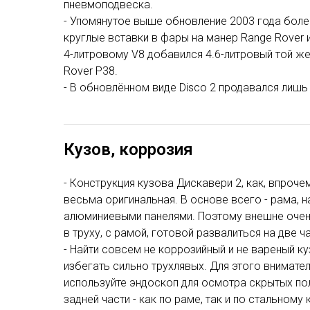
пневмоподвеска.
- Упомянутое выше обновление 2003 года более
круглые вставки в фары на манер Range Rover и
4-литровому V8 добавился 4.6-литровый той же
Rover P38.
- В обновлённом виде Disco 2 продавался лишь 
Кузов, коррозия
- Конструкция кузова Дискавери 2, как, впроче
весьма оригинальная. В основе всего - рама, на
алюминиевыми панелями. Поэтому внешне очен
в труху, с рамой, готовой развалиться на две ча
- Найти совсем не коррозийный и не вареный куз
избегать сильно трухлявых. Для этого внимате
используйте эндоскоп для осмотра скрытых пол
задней части - как по раме, так и по стальному 