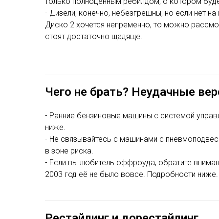
только полноценным ребилдом, о котором буде
- Дизели, конечно, небезгрешны, но если нет н
Диско 2 хочется непременно, то можно рассмот
стоят достаточно щадяще.
Чего не брать? Неудачные вер
- Ранние бензиновые машины с системой управ
ниже.
- Не связывайтесь с машинами с пневмоподвеско
в зоне риска.
- Если вы любитель оффроуда, обратите внимани
2003 год её не было вовсе. Подробности ниже.
Рестайлинг и дорестайлинг