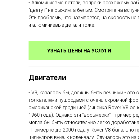
- Алюминиевые детали, вопреки расхожему заб
"цветут" не рыжим, а белым. Смотрите на вспу
Эти проблемы, что называется, на скорость не 
и алюминиевые детали тоже.
УЗНАТЬ ЦЕНЫ НА УСЛУГИ
Двигатели
- V8, казалось бы, должны быть вечными - эт
толкателями-пушродами с очень скромной форси
американской традицией (линейка Rover V8 осн
1960 года). Однако эти "восьмёрки" - пример р
могла бы быть относительно легко доработана, 
- Примерно до 2000 года у Rover V8 банально 
цилиндров вниз, к коленвалу. Случалось это на