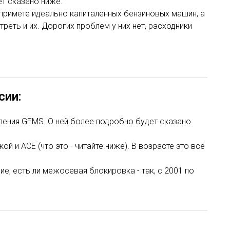
т сказано ниже.
а примете идеально капиталенных бензиновых машин, а
реть и их. Дорогих проблем у них нет, расходники
сии:
ления GEMS. О ней более подробно будет сказано
й и ACE (что это - читайте ниже). В возрасте это всё
е, есть ли межосевая блокировка - так, с 2001 по