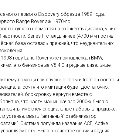
нг самого первого Discovery образца 1989 года,
ервого Range Rover аж 1970-го.
росто, однако несмотря на схожесть дизайна, у них
частности, Series II стал длиннее (4700 мм против
лёсная база осталась прежней, что неудивительно:
поколения.
в 1998 году Land Rover уже принадлежал BMW,
кими: это бензиновые V8 4.0 и рядные дизельные
систему помощи при спуске с горы и traction control и
нциала, сочтя что имитации будет достаточно.
зователей, блокировку вернули вместе с
бопытно, что часть машин начала 2000-х была с
становить, имеются специальные наборы в продаже.
ли устанавливать "активный" стабилизатор
згами". Система получила название ACE, Active
 управляемость. Была в качестве опции и задняя