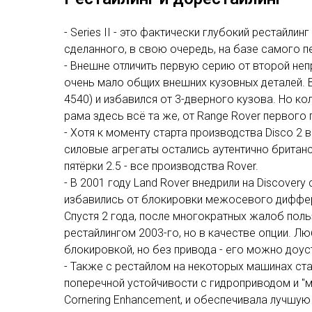
- Series II - это фактически глубокий рестайли
сделанного, в свою очередь, на базе самого п
- Внешне отличить первую серию от второй неп
очень мало общих внешних кузовных деталей. В 
4540) и избавился от 3-дверного кузова. Но ко
рама здесь всё та же, от Range Rover первого 
- Хотя к моменту старта производства Disco 2 
силовые агрегаты остались аутентично британс
пятёрки 2.5 - все производства Rover.
- В 2001 году Land Rover внедрили на Discovery 
избавились от блокировки межосевого диффере
Спустя 2 года, после многократных жалоб поль
рестайлингом 2003-го, но в качестве опции. Лю
блокировкой, но без привода - его можно доу
- Также с рестайлом на некоторых машинах ста
поперечной устойчивости с гидроприводом и "мо
Cornering Enhancement, и обеспечивала лучшую