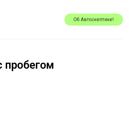
Об Автоскептике!
с пробегом