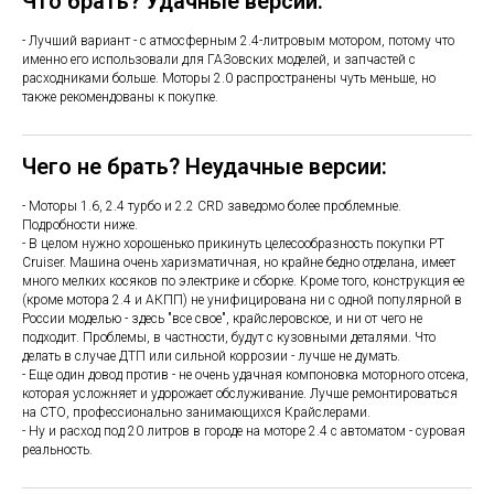
Что брать? Удачные версии:
- Лучший вариант - с атмосферным 2.4-литровым мотором, потому что
именно его использовали для ГАЗовских моделей, и запчастей с
расходниками больше. Моторы 2.0 распространены чуть меньше, но
также рекомендованы к покупке.
Чего не брать? Неудачные версии:
- Моторы 1.6, 2.4 турбо и 2.2 CRD заведомо более проблемные.
Подробности ниже.
- В целом нужно хорошенько прикинуть целесообразность покупки PT
Cruiser. Машина очень харизматичная, но крайне бедно отделана, имеет
много мелких косяков по электрике и сборке. Кроме того, конструкция ее
(кроме мотора 2.4 и АКПП) не унифицирована ни с одной популярной в
России моделью - здесь "все свое", крайслеровское, и ни от чего не
подходит. Проблемы, в частности, будут с кузовными деталями. Что
делать в случае ДТП или сильной коррозии - лучше не думать.
- Еще один довод против - не очень удачная компоновка моторного отсека,
которая усложняет и удорожает обслуживание. Лучше ремонтироваться
на СТО, профессионально занимающихся Крайслерами.
- Ну и расход под 20 литров в городе на моторе 2.4 с автоматом - суровая
реальность.