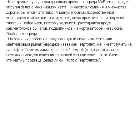
- Конструкция у подвески довольно простая: спереди McPherson, сзади -
упругая балка с механизмом Уатта. Никакого алюминия и множества
дорогих рычагов - это плюс. А минус (помимо посредственной
управляемости) состоит в том, что ходовую проектировали под менее
тяжёлый Dodge Neon, поэтому ходимость расходников вроде
сайлентблоков рычагов, подшипников и амортизаторов - невысока.
Особенно спереди.
- На больших пробегах вышеупомянутый механизм Уатта или
маятниковый рычаг (народное название - вертолёт), начинает стучать из-
за люфта. Помимо замены на новый родной (что дорого) освоено
несколько методов колхозинга разной степени успешности. Стоит
уточнить у продавца, делал ли он что-то с "вертолётом".