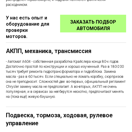
расходником.
У нас есть опыт и
ЗАКАЗАТЬ ПОДБОР
оборудование для
АВТОМОБИЛЯ
проверки
моторов.
АКПП, механика, трансмиссия
- Автомат А604 - собственная разработка Крайслера конца 80-х годов.
Достаточно простой по конструкции и хорошо изученный. Раз в 180-200
тысяч требует ремонта гидротрансформатора и гидроблока. Замена
масла - раз в 60 тысяч. Если специально не ломать коробку, сюрпризов
она не преподносит. Сложностей две: во-первых, официальный регламент
Chrysler замену масла не предполагает. А во-вторых, АКПП не очень
популярная, и в сервисах за неё берутся неохотно, предпочитают менять
на (пока ещё) живую бэушную.
Подвеска, тормоза, ходовая, рулевое
управление