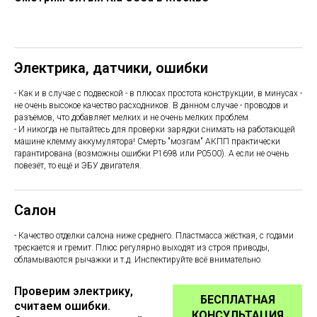
Электрика, датчики, ошибки
- Как и в случае с подвеской - в плюсах простота конструкции, в минусах -
не очень высокое качество расходников. В данном случае - проводов и
разъёмов, что добавляет мелких и не очень мелких проблем.
- И никогда не пытайтесь для проверки зарядки снимать на работающей
машине клемму аккумулятора! Смерть "мозгам" АКПП практически
гарантирована (возможны ошибки P1698 или P0500). А если не очень
повезёт, то ещё и ЭБУ двигателя.
Салон
- Качество отделки салона ниже среднего. Пластмасса жёсткая, с годами
трескается и гремит. Плюс регулярно выходят из строя приводы,
обламываются рычажки и т.д. Инспектируйте всё внимательно.
Проверим электрику,
БЕСПЛАТНАЯ
считаем ошибки.
КОНСУЛЬТАЦИЯ