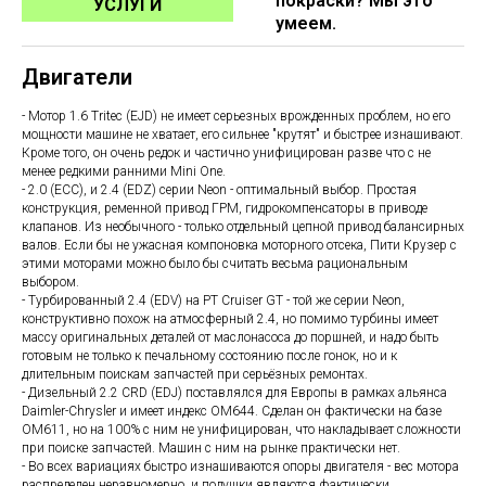
покраски? Мы это
УСЛУГИ
умеем.
Двигатели
- Мотор 1.6 Tritec (EJD) не имеет серьезных врожденных проблем, но его
мощности машине не хватает, его сильнее "крутят" и быстрее изнашивают.
Кроме того, он очень редок и частично унифицирован разве что с не
менее редкими ранними Mini One.
- 2.0 (ECC), и 2.4 (EDZ) серии Neon - оптимальный выбор. Простая
конструкция, ременной привод ГРМ, гидрокомпенсаторы в приводе
клапанов. Из необычного - только отдельный цепной привод балансирных
валов. Если бы не ужасная компоновка моторного отсека, Пити Крузер с
этими моторами можно было бы считать весьма рациональным
выбором.
- Турбированный 2.4 (EDV) на PT Cruiser GT - той же серии Neon,
конструктивно похож на атмосферный 2.4, но помимо турбины имеет
массу оригинальных деталей от маслонасоса до поршней, и надо быть
готовым не только к печальному состоянию после гонок, но и к
длительным поискам запчастей при серьёзных ремонтах.
- Дизельный 2.2 CRD (EDJ) поставлялся для Европы в рамках альянса
Daimler-Chrysler и имеет индекс OM644. Сделан он фактически на базе
OM611, но на 100% с ним не унифицирован, что накладывает сложности
при поиске запчастей. Машин с ним на рынке практически нет.
- Во всех вариациях быстро изнашиваются опоры двигателя - вес мотора
распределен неравномерно, и подушки являются фактически