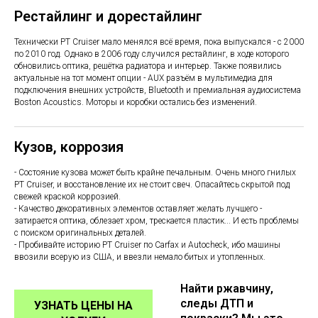
Рестайлинг и дорестайлинг
Технически PT Cruiser мало менялся всё время, пока выпускался - с 2000
по 2010 год. Однако в 2006 году случился рестайлинг, в ходе которого
обновились оптика, решётка радиатора и интерьер. Также появились
актуальные на тот момент опции - AUX разъём в мультимедиа для
подключения внешних устройств, Bluetooth и премиальная аудиосистема
Boston Acoustics. Моторы и коробки остались без изменений.
Кузов, коррозия
- Состояние кузова может быть крайне печальным. Очень много гнилых
PT Cruiser, и восстановление их не стоит свеч. Опасайтесь скрытой под
свежей краской коррозией.
- Качество декоративных элементов оставляет желать лучшего -
затирается оптика, облезает хром, трескается пластик... И есть проблемы
с поиском оригинальных деталей.
- Пробивайте историю PT Cruiser по Carfax и Autocheck, ибо машины
ввозили всерую из США, и ввезли немало битых и утопленных.
Найти ржавчину,
следы ДТП и
УЗНАТЬ ЦЕНЫ НА