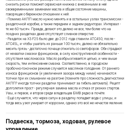
снизить риски поможет сервисная книжка с внесёнными в неё
своевременными заменами масла и общее состояние машины,
говорящее о бережном отношении к ней.
- Помимо АКПП масло нужно менять и в остальных узлах трансмиссии -
раздаточной коробке, а также переднем и заднем редукторах. Интервал -
те же 60 тысяч. Правда, делают это далеко не все, тем более что на
поздних раздатках даже отсутствует сливное отверстие.
- Раздаток на X3 F25 было две: до 2012 года ставили ATC450, после -
ATC45L, и чтобы ушатать их раньше 100 тысяч, далеко не обязательно
месить грязь - достаточно почаще отжигать со светофоров. Обе страдают
от нехватки смазки фрикционов, в силу конструктивной особенности -
отсутствия маслонасоса. Масло разбрызгивается цепью, и чем выше
скорость, тем интенсивнее смазка. Соответственно, в городском
пробочно-гоночном режиме случается масляное голодание. От раннего
износа фрикционов (и увеличения зазора между ними) начинаются
толчки при их смыкании на разгоне (помните про сложность диагностики
АКПП? иногда толчки раздатки принимают за гибель автомата). Рецепт
долголетия прост - регулярная замена масла и отказ от резких стартов.
Увы, и первое, и второе среди владельцев БМВ редко в почёте.
- Ещё случается, что через сапун в раздатку попадает вода с улицы, и
тогда весь узел умирает от коррозии, однако это всё же нечастое явление.
Подвеска, тормоза, ходовая, рулевое
управление