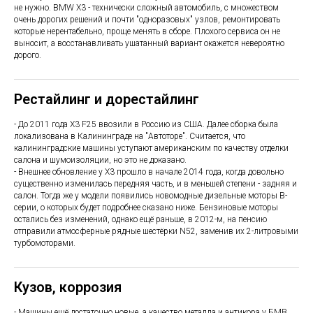
не нужно. BMW X3 - технически сложный автомобиль, с множеством
очень дорогих решений и почти "одноразовых" узлов, ремонтировать
которые нерентабельно, проще менять в сборе. Плохого сервиса он не
выносит, а восстанавливать ушатанный вариант окажется невероятно
дорого.
Рестайлинг и дорестайлинг
- До 2011 года X3 F25 ввозили в Россию из США. Далее сборка была
локализована в Калининграде на "Автоторе". Считается, что
калининградские машины уступают американским по качеству отделки
салона и шумоизоляции, но это не доказано.
- Внешнее обновление у Х3 прошло в начале 2014 года, когда довольно
существенно изменилась передняя часть, и в меньшей степени - задняя и
салон. Тогда же у модели появились новомодные дизельные моторы В-
серии, о которых будет подробнее сказано ниже. Бензиновые моторы
остались без изменений, однако ещё раньше, в 2012-м, на пенсию
отправили атмосферные рядные шестёрки N52, заменив их 2-литровыми
турбомоторами.
Кузов, коррозия
- Машины ещё достаточно новые, а качество металла и антикора у БМВ