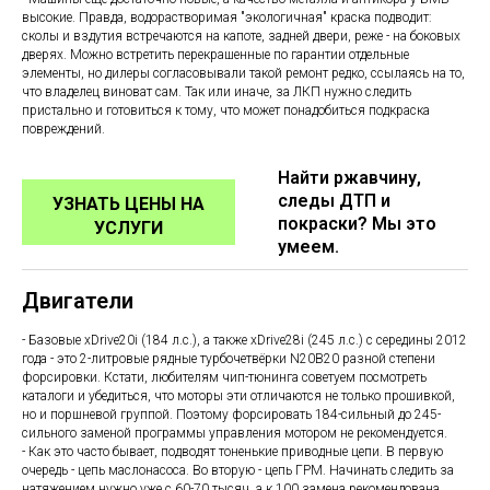
высокие. Правда, водорастворимая "экологичная" краска подводит:
сколы и вздутия встречаются на капоте, задней двери, реже - на боковых
дверях. Можно встретить перекрашенные по гарантии отдельные
элементы, но дилеры согласовывали такой ремонт редко, ссылаясь на то,
что владелец виноват сам. Так или иначе, за ЛКП нужно следить
пристально и готовиться к тому, что может понадобиться подкраска
повреждений.
Найти ржавчину,
следы ДТП и
УЗНАТЬ ЦЕНЫ НА
покраски? Мы это
УСЛУГИ
умеем.
Двигатели
- Базовые xDrive20i (184 л.с.), а также xDrive28i (245 л.с.) с середины 2012
года - это 2-литровые рядные турбочетвёрки N20B20 разной степени
форсировки. Кстати, любителям чип-тюнинга советуем посмотреть
каталоги и убедиться, что моторы эти отличаются не только прошивкой,
но и поршневой группой. Поэтому форсировать 184-сильный до 245-
сильного заменой программы управления мотором не рекомендуется.
- Как это часто бывает, подводят тоненькие приводные цепи. В первую
очередь - цепь маслонасоса. Во вторую - цепь ГРМ. Начинать следить за
натяжением нужно уже с 60-70 тысяч, а к 100 замена рекомендована