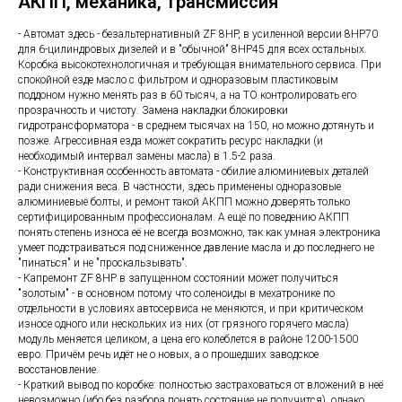
АКПП, механика, трансмиссия
- Автомат здесь - безальтернативный ZF 8HP, в усиленной версии 8HP70
для 6-цилиндровых дизелей и в "обычной" 8HP45 для всех остальных.
Коробка высокотехнологичная и требующая внимательного сервиса. При
спокойной езде масло с фильтром и одноразовым пластиковым
поддоном нужно менять раз в 60 тысяч, а на ТО контролировать его
прозрачность и чистоту. Замена накладки блокировки
гидротрансформатора - в среднем тысячах на 150, но можно дотянуть и
позже. Агрессивная езда может сократить ресурс накладки (и
необходимый интервал замены масла) в 1.5-2 раза.
- Конструктивная особенность автомата - обилие алюминиевых деталей
ради снижения веса. В частности, здесь применены одноразовые
алюминиевые болты, и ремонт такой АКПП можно доверять только
сертифицированным профессионалам. А ещё по поведению АКПП
понять степень износа её не всегда возможно, так как умная электроника
умеет подстраиваться под сниженное давление масла и до последнего не
"пинаться" и не "проскальзывать".
- Капремонт ZF 8HP в запущенном состоянии может получиться
"золотым" - в основном потому что соленоиды в мехатронике по
отдельности в условиях автосервиса не меняются, и при критическом
износе одного или нескольких из них (от грязного горячего масла)
модуль меняется целиком, а цена его колеблется в районе 1200-1500
евро. Причём речь идёт не о новых, а о прошедших заводское
восстановление.
- Краткий вывод по коробке: полностью застраховаться от вложений в неё
невозможно (ибо без разбора понять состояние не получится), однако