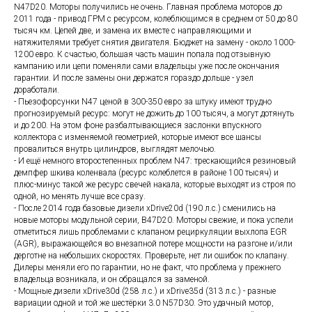
N47D20. Моторы получились не очень. Главная проблема моторов до
2011 года - привод ГРМ с ресурсом, колеблющимся в среднем от 50 до 80
тысяч км. Цепей две, и замена их вместе с направляющими и
натяжителями требует снятия двигателя. Бюджет на замену - около 1000-
1200 евро. К счастью, большая часть машин попала под отзывную
кампанию или цепи поменяли сами владельцы уже после окончания
гарантии. И после замены они держатся гораздо дольше - узел
доработали.
- Пьезофорсунки N47 ценой в 300-350 евро за штуку имеют трудно
прогнозируемый ресурс: могут не дожить до 100 тысяч, а могут дотянуть
и до 200. На этом фоне разбалтывающиеся заслонки впускного
коллектора с изменяемой геометрией, которые имеют все шансы
провалиться внутрь цилиндров, выглядят мелочью.
- И ещё немного второстепенных проблем N47: трескающийся резиновый
демпфер шкива коленвала (ресурс колеблется в районе 100 тысяч) и
плюс-минус такой же ресурс свечей накала, которые выходят из строя по
одной, но менять лучше все сразу.
- После 2014 года базовые дизели xDrive20d (190 л.с.) сменились на
новые моторы модульной серии, B47D20. Моторы свежие, и пока успели
отметиться лишь проблемами с клапаном рециркуляции выхлопа EGR
(AGR), выражающейся во внезапной потере мощности на разгоне и/или
дерготне на небольших скоростях. Проверьте, нет ли ошибок по клапану.
Дилеры меняли его по гарантии, но не факт, что проблема у прежнего
владельца возникала, и он обращался за заменой.
- Мощные дизели xDrive30d (258 л.с.) и xDrive35d (313 л.с.) - разные
вариации одной и той же шестёрки 3.0 N57D30. Это удачный мотор,