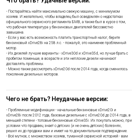
Что брать? Удачные версии:
- Постарайтесь найти максимально свежую машину, с минимумом
хозяев. И желательно, чтобы владелец был осведомлён о недостатках
официального сервисного регламента БМВ, а также был в курсе о том,
что рабочая температура у бензиновых двигателей бессовестно
завышена.
- Если у вас есть возможность платить транспортный налог, берите
бензиновый xDrive28i на 258 л.с. - пожалуй, это наименее проблемный
мотор.
- Из дизелей лучшие варианты - xDrive30d и xDrive35d, но лучше брать с
пробегом поменьше, в возрасте и эти неплохие дизели начинают
доставлять проблемы.
- Можно также рассмотреть xDrive20d после 2014 года, когда сменилось
поколение дизельных моторов.
Чего не брать? Неудачные версии:
- Проблемные модификации - начальные бензиновые xDrive20i и
xDrive28i после 2012 года, базовые дизельные с xDrive20d до 2014 года, в
меньшей степени - топовые бензиновые xDrive35i. Их покупать можно, при
условии что продавец знает о детских (и не очень детских) болезнях,
решил их до продажи вам и имеет на то документальное подтверждение.
- Всё мутное, с множеством хозяев, туманной сервисной историей - вам