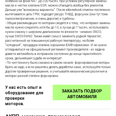
особенно на фоне N47. До 200 тысяч, при условии регулярной замены
масла и чистки клапана EGR, можно отъездить вообще без ремонтов.
Дальше уже "возможны варианты". После юбилейной отметки постепенно
вытягивается цепь ГРМ, подходит ресурс ТНВД, форсунок (они тут тоже
пьезоэлектрические, и очень дорогие) и турбины.
- Общие рекомендации по моторам сводятся к тому, что интервал замены
масла нужно сократить хотя бы до 10, а лучше до 7 тысяч, использовать
нужно смазку с широким диапазоном по вязкости - никаких 0W20,
лучше 5W50-5W60. Также имеет смысл заменить родной термостат,
рассчитанный на повышенную рабочую температуру, на более
"холодный", процедура освоена хорошими БМВ-сервисами. И не нужно
оглядываться на официальный регламент производителя - их задача
довести автомобиль в исправном состоянии до конца гарантийного
срока, дальнейшая судьба не интересует.
- По чип-тюнингу было сказано в самом начале: форсированные моторы
брать не надо, а если решитесь делать доработки сами, используйте только
дорогие проверенные решения, и учитывайте механические различия в
моторах разной степени форсировки.
У нас есть опыт и
ЗАКАЗАТЬ ПОДБОР
оборудование для
АВТОМОБИЛЯ
проверки
моторов.