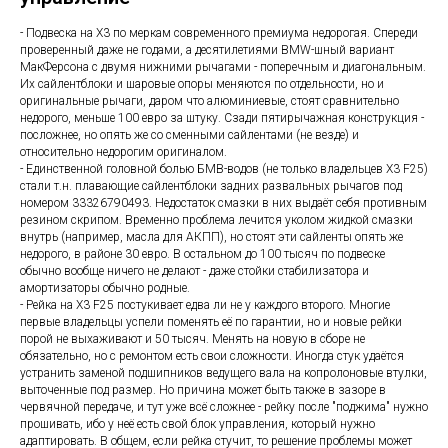
- Подвеска на Х3 по меркам современного премиума недорогая. Спереди
проверенный даже не годами, а десятилетиями BMW-шный вариант
МакФерсона с двумя нижними рычагами - поперечным и диагональным.
Их сайлентблоки и шаровые опоры меняются по отдельности, но и
оригинальные рычаги, даром что алюминиевые, стоят сравнительно
недорого, меньше 100 евро за штуку. Сзади пятирычажная конструкция -
посложнее, но опять же со сменными сайлентами (не везде) и
относительно недорогим оригиналом.
- Единственной головной болью БМВ-водов (не только владельцев X3 F25)
стали т.н. плавающие сайлентблоки задних развальных рычагов под
номером 33326790493. Недостаток смазки в них выдаёт себя противным
резином скрипом. Временно проблема лечится уколом жидкой смазки
внутрь (например, масла для АКПП), но стоят эти сайленты опять же
недорого, в районе 30 евро. В остальном до 100 тысяч по подвеске
обычно вообще ничего не делают - даже стойки стабилизатора и
амортизаторы обычно родные.
- Рейка на Х3 F25 постукивает едва ли не у каждого второго. Многие
первые владельцы успели поменять её по гарантии, но и новые рейки
порой не выхаживают и 50 тысяч. Менять на новую в сборе не
обязательно, но с ремонтом есть свои сложности. Иногда стук удаётся
устранить заменой подшипников ведущего вала на копролоновые втулки,
выточенные под размер. Но причина может быть также в зазоре в
червячной передаче, и тут уже всё сложнее - рейку после "поджима" нужно
прошивать, ибо у неё есть свой блок управления, который нужно
адаптировать. В общем, если рейка стучит, то решение проблемы может