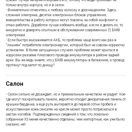
освоен. Лучше загерметизировать его, потому что вода проникает не
только внутрь корпуса, но и в салон.
- Внимательно отнеситесь к любому колхозу и дооснащениям. Здесь
сложная электрика, десятки электронных блоков управления,
вмешательства в работу которых могут повлечь за собой конфликт и
отказ работать. Доработок лучше избежать вообще, а если и делать их, то
аккуратно и доверять опытным в обслуживании современных (!) БМВ
электрикам.
- Если быстро высаживается АКБ, то проблема чаще всего как раз в
"лишнем" потребителе электроэнергии, который был не совсем корректно
установлен. В более запущенных случаях проблема может крыться в
коррозии разъёма плюсового провода аккумулятора в районе задней
арки. Вы же ведь знаете, что у БМВ аккумуляторы в багажнике, а провод
протянут под капот по днищу?
Салон
- Салон сильно не досаждает, но и премиальным качеством не радует. Кое-
где могут поскрипывать панели, вероятно отходит декоративная панель от
крышки бардачка, а ещё руль вытирается до первой сотни пробега и
искусственная кожа сенсатек на кресле может просто потрескаться в
местах изгибов. Подтверждённых сведений о том, что локально
собранные Х3 менее качественно отделаны, чем импортные, как уже было
сказано, нет.