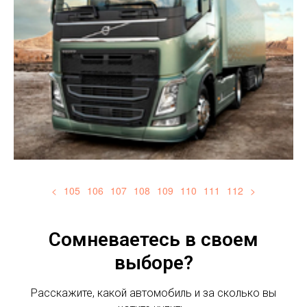
<
105
106
107
108
109
110
111
112
>
Сомневаетесь в своем
выборе?
Расскажите, какой автомобиль и за сколько вы