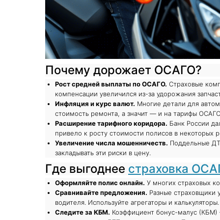
Почему дорожает ОСАГО?
Рост средней выплаты по ОСАГО.
Страховые комп
компенсации увеличился из-за удорожания запчас
Инфляция и курс валют.
Многие детали для автом
стоимость ремонта, а значит — и на тарифы ОСАГО
Расширение тарифного коридора.
Банк России да
привело к росту стоимости полисов в некоторых р
Увеличение числа мошенничеств.
Поддельные ДТ
закладывать эти риски в цену.
Где выгоднее
страховка ОСА
Оформляйте полис онлайн.
У многих страховых ко
Сравнивайте предложения.
Разные страховщики у
водителя. Используйте агрегаторы и калькуляторы.
Следите за КБМ.
Коэффициент бонус-малус (КБМ) —