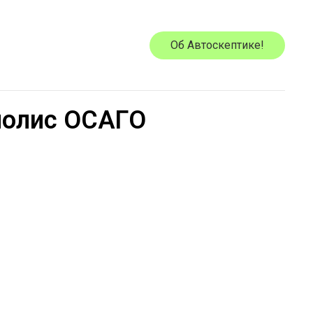
Об Автоскептике!
полис ОСАГО