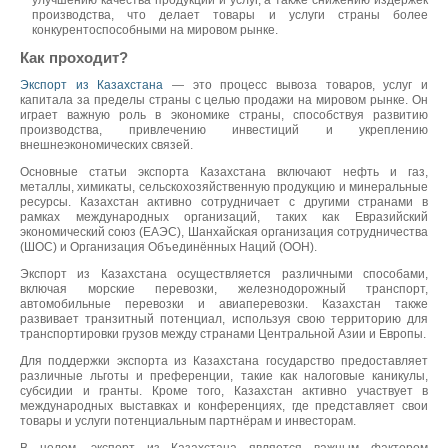
улучшению качества продукции и услуг, а также снижению издержек
производства, что делает товары и услуги страны более
конкурентоспособными на мировом рынке.
Как проходит?
Экспорт из Казахстана
— это процесс вывоза товаров, услуг и
капитала за пределы страны с целью продажи на мировом рынке. Он
играет важную роль в экономике страны, способствуя развитию
производства, привлечению инвестиций и укреплению
внешнеэкономических связей.
Основные статьи экспорта Казахстана включают нефть и газ,
металлы, химикаты, сельскохозяйственную продукцию и минеральные
ресурсы. Казахстан активно сотрудничает с другими странами в
рамках международных организаций, таких как Евразийский
экономический союз (ЕАЭС), Шанхайская организация сотрудничества
(ШОС) и Организация Объединённых Наций (ООН).
Экспорт из Казахстана осуществляется различными способами,
включая морские перевозки, железнодорожный транспорт,
автомобильные перевозки и авиаперевозки. Казахстан также
развивает транзитный потенциал, используя свою территорию для
транспортировки грузов между странами Центральной Азии и Европы.
Для поддержки экспорта из Казахстана государство предоставляет
различные льготы и преференции, такие как налоговые каникулы,
субсидии и гранты. Кроме того, Казахстан активно участвует в
международных выставках и конференциях, где представляет свои
товары и услуги потенциальным партнёрам и инвесторам.