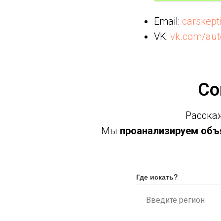
Email:
carskep
VK:
vk.com/aut
Со
Расскаж
Мы
проанализируем объя
Где искать?