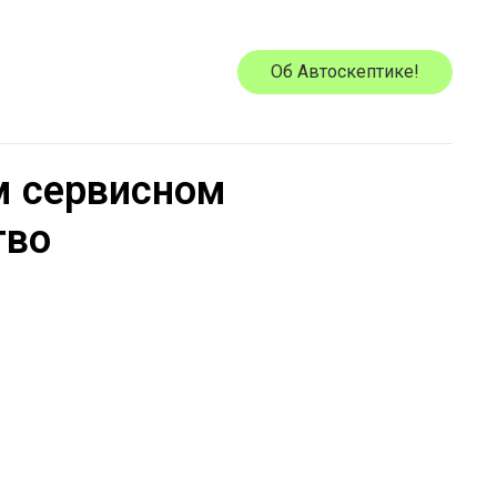
Об Автоскептике!
м сервисном
тво