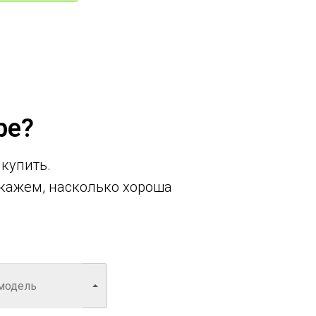
ре?
 купить.
кажем, насколько хороша