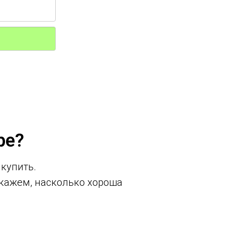
ре?
 купить.
кажем, насколько хороша