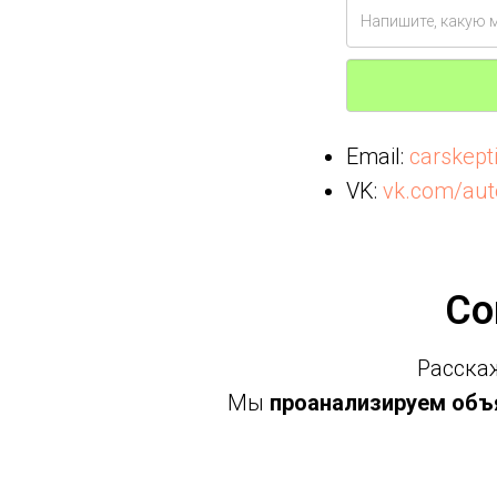
Email:
carskep
VK:
vk.com/aut
Со
Расскаж
Мы
проанализируем объя