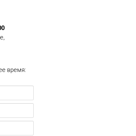
00
е,
ее время: