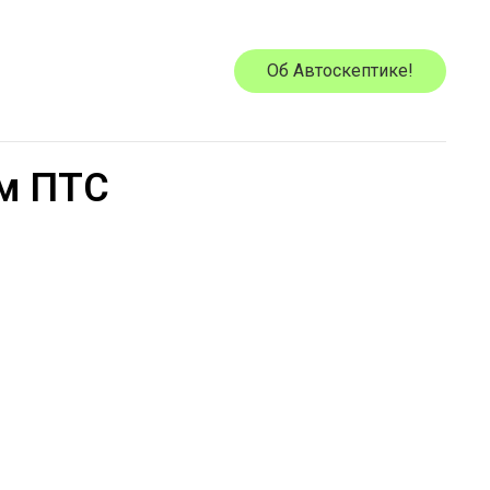
Об Автоскептике!
ом ПТС