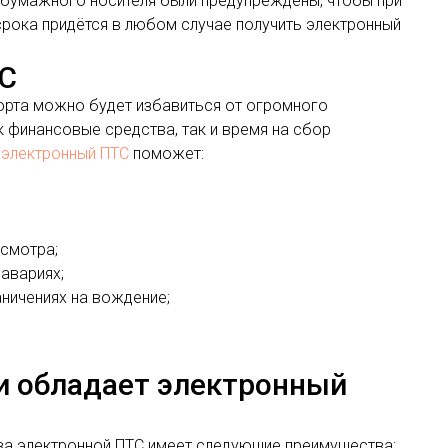
 бумажного носителя были предупреждены, чтобы при
срока придётся в любом случае получить электронный
ТС
орта можно будет избавиться от огромного
к финансовые средства, так и время на сбор
 электронный ПТС
поможет:
осмотра;
авариях;
ничениях на вождение;
 обладает электронный
ва электронной ПТС имеет следующие преимущества: