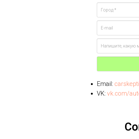
Email:
carskep
VK:
vk.com/aut
Со