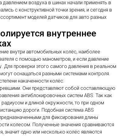
а давлением воздуха в шинах начали применять в
лись с конструктивной точки зрения, и сегодня в
ссортимент моделей датчиков для авто разных
олируется внутреннее
ках
ние внутри автомобильных колёс, наиболее
зателя с помощью манометров, и если давление
у. Для проверки этого самого давления в реальном
могут оснащаться разными системами контроля.
степени накаченности колёс:
таревшими. Они представляют собой составляющую
равления антиблокировочных систем ABS. Так как
радиусом и длиной окружности, то при одном
дистанцию дороги. Подобная система ABS
 предназначенными для фиксирования длины
ости колесом. Полученные значения сравниваются
я, значит одно или несколько колёс являются