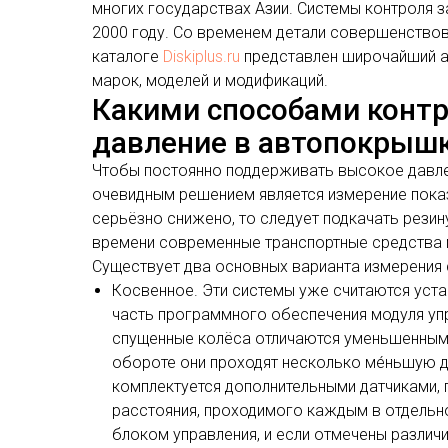
многих государствах Азии. Системы контроля з
2000 году. Со временем детали совершенствова
каталоге
Diskiplus.ru
представлен широчайший а
марок, моделей и модификаций.
Какими способами контр
давление в автопокрыш
Чтобы постоянно поддерживать высокое давле
очевидным решением является измерение пока
серьёзно снижено, то следует подкачать резин
времени современные транспортные средства 
Существует два основных варианта измерения 
Косвенное. Эти системы уже считаются ус
часть программного обеспечения модуля уп
спущенные колёса отличаются уменьшенным 
обороте они проходят несколько ме́ньшую 
комплектуется дополнительными датчиками,
расстояния, проходимого каждым в отдельн
блоком управления, и если отмечены различи