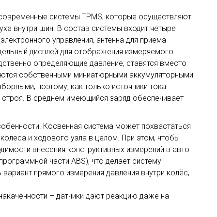
е современные системы TPMS, которые осуществляют
ха внутри шин. В состав системы входит четыре
 электронного управления, антенна для приёма
тдельный дисплей для отображения измеряемого
дственно определяющие давление, ставятся вместо
щаются собственными миниатюрными аккумуляторными
борными, поэтому, как только источники тока
з строя. В среднем имеющийся заряд обеспечивает
собенности. Косвенная система может похвастаться
олеса и ходового узла в целом. При этом, чтобы
одимости внесения конструктивных измерений в авто
программной части ABS), что делает систему
 вариант прямого измерения давления внутри колёс,
накаченности – датчики дают реакцию даже на