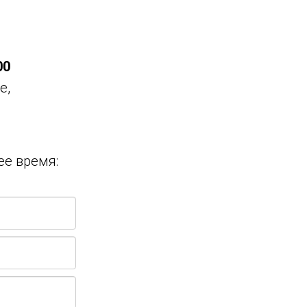
00
е,
ее время: