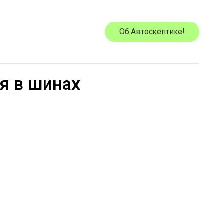
Об Автоскептике!
я в шинах