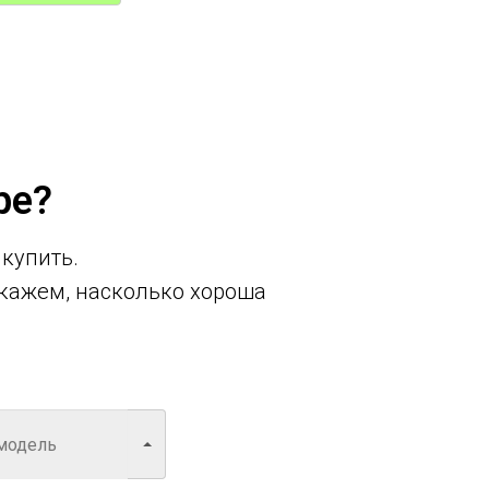
ре?
 купить.
кажем, насколько хороша