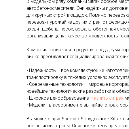
В модельном ряду компании
Sitrak
особое место
автобетоносмесители. Они надёжны и долговеч
для крупных стройплощадок. Помимо перевозки
перевозят урожай из других стран, от ферм до 
входит щебень, песок, асфальтобетонная смес
организации ценят качество и надёжность техн
Компания производит продукцию под двумя т
рынке преобладает специализированная техни
• Надёжность – все комплектующие изготовле
транспортировку в тяжёлых условиях эксплуата
• Современные технологии – мировые корпора
новейшие технологические разработки в обла
• Широкое ценообразование –
купить ситрак
мо
• Модели - в ассортименте вы найдёте трактор
Вы можете приобрести оборудование
Sitrak
в и
все регионы страны.
Описание и цены представ