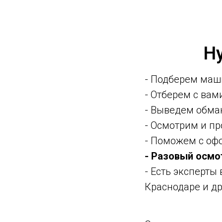
Н
- Подберем маш
- Отберем с ва
- Выведем обма
- Осмотрим и п
- Поможем с оф
- Разовый осмо
- Есть эксперты
Краснодаре и др