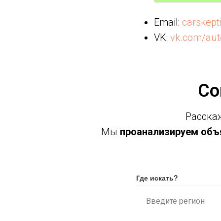
Email:
carskep
VK:
vk.com/aut
Со
Расскаж
Мы
проанализируем объя
Где искать?