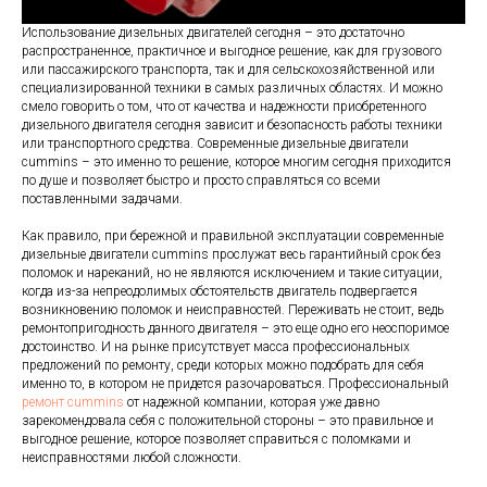
Использование дизельных двигателей сегодня – это достаточно
распространенное, практичное и выгодное решение, как для грузового
или пассажирского транспорта, так и для сельскохозяйственной или
специализированной техники в самых различных областях. И можно
смело говорить о том, что от качества и надежности приобретенного
дизельного двигателя сегодня зависит и безопасность работы техники
или транспортного средства. Современные дизельные двигатели
cummins – это именно то решение, которое многим сегодня приходится
по душе и позволяет быстро и просто справляться со всеми
поставленными задачами.
Как правило, при бережной и правильной эксплуатации современные
дизельные двигатели cummins прослужат весь гарантийный срок без
поломок и нареканий, но не являются исключением и такие ситуации,
когда из-за непреодолимых обстоятельств двигатель подвергается
возникновению поломок и неисправностей. Переживать не стоит, ведь
ремонтопригодность данного двигателя – это еще одно его неоспоримое
достоинство. И на рынке присутствует масса профессиональных
предложений по ремонту, среди которых можно подобрать для себя
именно то, в котором не придется разочароваться. Профессиональный
ремонт cummins
от надежной компании, которая уже давно
зарекомендовала себя с положительной стороны – это правильное и
выгодное решение, которое позволяет справиться с поломками и
неисправностями любой сложности.