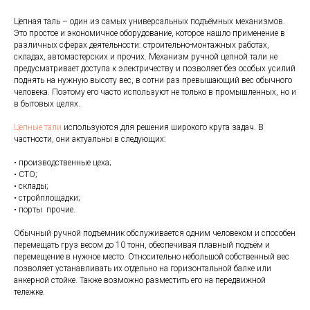
Цепная таль – один из самых универсальных подъёмных механизмов.
Это простое и экономичное оборудование, которое нашло применение в
различных сферах деятельности: строительно-монтажных работах,
складах, автомастерских и прочих. Механизм ручной цепной тали не
предусматривает доступа к электричеству и позволяет без особых усилий
поднять на нужную высоту вес, в сотни раз превышающий вес обычного
человека. Поэтому его часто используют не только в промышленных, но и
в бытовых целях.
Цепные тали
используются для решения широкого круга задач. В
частности, они актуальны в следующих:
• производственные цеха;
• СТО;
• склады;
• стройплощадки;
• порты прочие.
Обычный ручной подъёмник обслуживается одним человеком и способен
перемещать груз весом до 10 тонн, обеспечивая плавный подъём и
перемещение в нужное место. Относительно небольшой собственный вес
позволяет устанавливать их отдельно на горизонтальной балке или
анкерной стойке. Также возможно разместить его на передвижной
тележке.