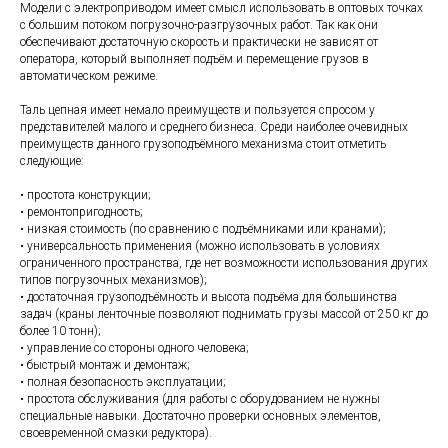
Модели с электроприводом имеет смысл использовать в оптовых точках
с большим потоком погрузочно-разгрузочных работ. Так как они
обеспечивают достаточную скорость и практически не зависят от
оператора, который выполняет подъём и перемещение грузов в
автоматическом режиме.
Таль цепная имеет немало преимуществ и пользуется спросом у
представителей малого и среднего бизнеса. Среди наиболее очевидных
преимуществ данного грузоподъёмного механизма стоит отметить
следующие:
• простота конструкции;
• ремонтопригодность;
• низкая стоимость (по сравнению с подъёмниками или кранами);
• универсальность применения (можно использовать в условиях
ограниченного пространства, где нет возможности использования других
типов погрузочных механизмов);
• достаточная грузоподъёмность и высота подъёма для большинства
задач (краны ленточные позволяют поднимать грузы массой от 250 кг до
более 10 тонн);
• управление со стороны одного человека;
• быстрый монтаж и демонтаж;
• полная безопасность эксплуатации;
• простота обслуживания (для работы с оборудованием не нужны
специальные навыки. Достаточно проверки основных элементов,
своевременной смазки редуктора).