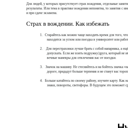
Для людей, у которых присутствует страх вождения, отдельные заняти
результаты. Или тема в практике вождении непонятна, то занятия с и
и при сдаче экзамена.
Страх в вождении. Как избежать
1.
Старайтесь как можно чаще находить время для того, чтоб
находится за углом или поездка в университет или работ
2.
Для перестраховки лучше брать с собой напарника, а ещё
допускать. Если же взять подружку/друга, который не им
вечные маневры для отвлечения вас от поездки.
3.
Значок на машину. Не стесняйтесь и на бойтесь значка «
дороге, придадут больше терпения и не станут вас тор
4.
Больше катайтесь по своему району, изучите карту. Как 
знаки, повороты, светофоры. В будущем это поможет ср
Н