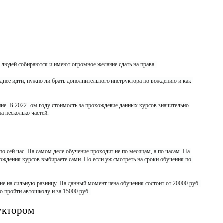
людей собираются и имеют огромное желание сдать на права. 
однее идти, нужно ли брать дополнительного инструктора по вождению и как 
ение. В 2022- ом году стоимость за прохождение данных курсов значительно 
а несколько частей.
по сей час. На самом деле обучение проходит не по месяцам, а по часам. На 
ждения курсов выбираете сами. Но если уж смотреть на сроки обучения по 
 не на сильную разницу. На данный момент цена обучения состоит от 20000 руб. 
о пройти автошколу и за 15000 руб.
уктором