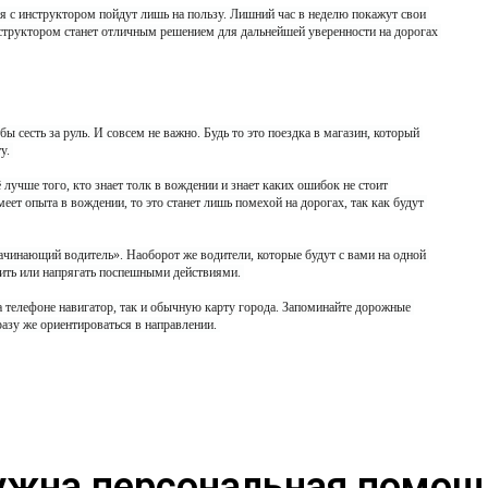
я с инструктором пойдут лишь на пользу. Лишний час в неделю покажут свои 
нструктором станет отличным решением для дальнейшей уверенности на дорогах 
ы сесть за руль. И совсем не важно. Будь то это поездка в магазин, который 
у.
 лучше того, кто знает толк в вождении и знает каких ошибок не стоит 
еет опыта в вождении, то это станет лишь помехой на дорогах, так как будут 
начинающий водитель». Наоборот же водители, которые будут с вами на одной 
опить или напрягать поспешными действиями.
на телефоне навигатор, так и обычную карту города. Запоминайте дорожные 
азу же ориентироваться в направлении.
ужна персональная помощ