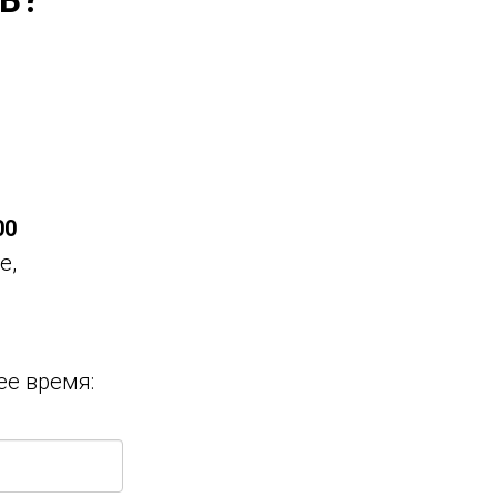
00
е,
ее время: