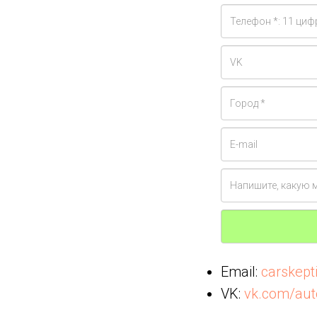
Email:
carskep
VK:
vk.com/aut