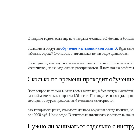
С каждым годом, если еще не с каждым месяцем всё больше и больше 
обучение на права категории B
Большинство идут на 
. Куда выг
избежать страха? Стоимость в автошколах почти везде одинаковая.
Стоит учесть, что отдельно оплата идет как за топливо, так и за вожд
увеличилась, но не надо сильно расстраиваться. Плату можно разбить н
Сколько по времени проходит обучение
Этот вопрос не только в наше время актуален, а был всегда и остаётся 
данный момент нужно пройти 156 часов. Подходящее время для прохо
месяцам, то курсы проходят за 4 месяца на категорию В.
Как говорилось ранее, стоимость данного обучения всегда прыгает, но
до 40000 руб. Но не везде. В некоторых автошколах с лёгкостью можн
Нужно ли заниматься отдельно с инстр