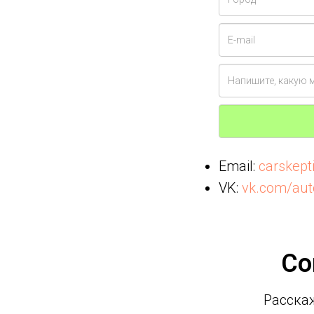
Email:
carskep
VK:
vk.com/aut
Со
Расскаж