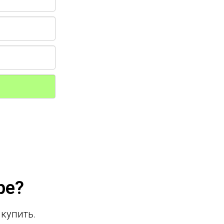
ре?
 купить.