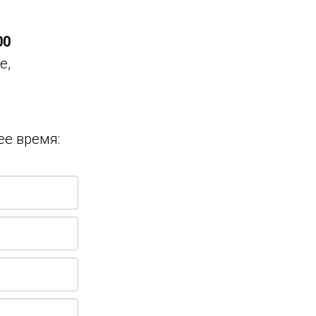
00
е,
ее время: