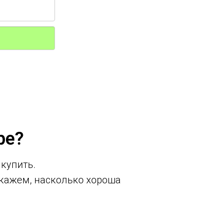
ре?
 купить.
кажем, насколько хороша