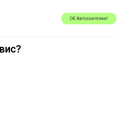
Об Автоскептике!
вис?