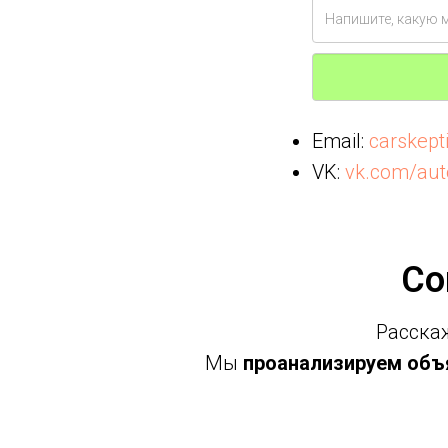
Email:
carskep
VK:
vk.com/aut
Со
Расскаж
Мы
проанализируем объя