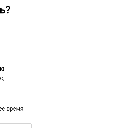
ь?
00
е,
ее время: