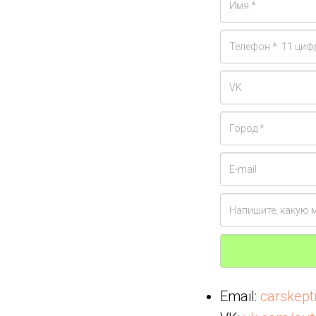
Email:
carskep