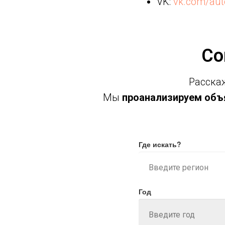
VK:
vk.com/aut
Со
Расскаж
Мы
проанализируем объя
Где искать?
Год