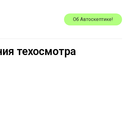
Об Автоскептике!
ния техосмотра