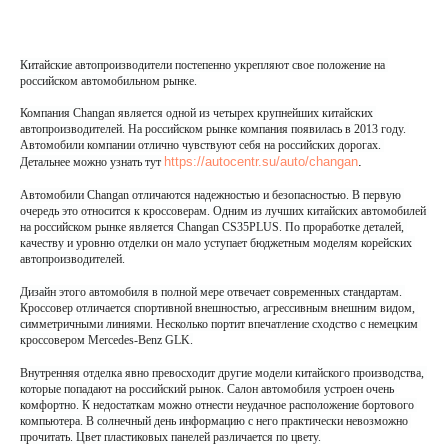
Китайские автопроизводители постепенно укрепляют свое положение на 
российском автомобильном рынке. 
Компания Changan является одной из четырех крупнейших китайских 
автопроизводителей. На российском рынке компания появилась в 2013 году. 
Автомобили компании отлично чувствуют себя на российских дорогах. 
https://autocentr.su/auto/changan
.
Детальнее можно узнать тут 
Автомобили Changan отличаются надежностью и безопасностью. В первую 
очередь это относится к кроссоверам. Одним из лучших китайских автомобилей 
на российском рынке является Changan CS35PLUS. По проработке деталей, 
качеству и уровню отделки он мало уступает бюджетным моделям корейских 
автопроизводителей.
Дизайн этого автомобиля в полной мере отвечает современных стандартам. 
Кроссовер отличается спортивной внешностью, агрессивным внешним видом, 
симметричными линиями. Несколько портит впечатление сходство с немецким 
кроссовером Mercedes-Benz GLK.
Внутренняя отделка явно превосходит другие модели китайского производства, 
которые попадают на российский рынок. Салон автомобиля устроен очень 
комфортно. К недостаткам можно отнести неудачное расположение бортового 
компьютера. В солнечный день информацию с него практически невозможно 
прочитать. Цвет пластиковых панелей различается по цвету.