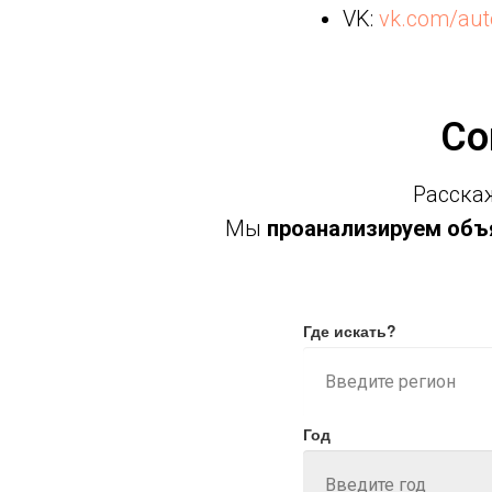
VK:
vk.com/aut
Со
Расскаж
Мы
проанализируем объя
Где искать?
Год