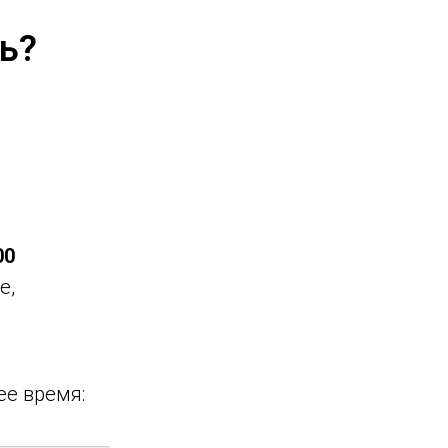
ь?
00
е,
ее время: