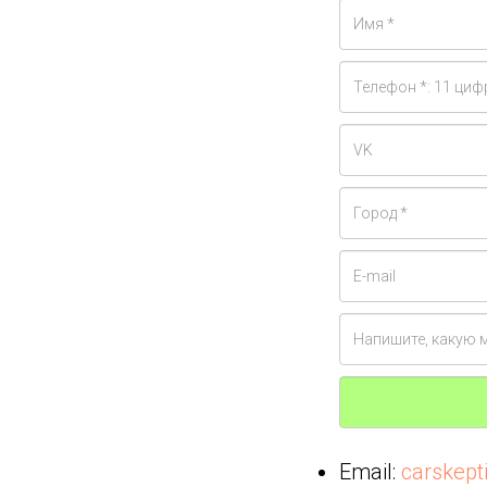
Email:
carskep