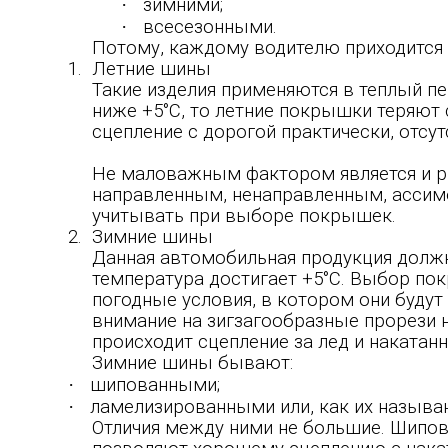
·
зимними;
·
всесезонными.
Потому, каждому водителю приходится «
1.
Летние шины
Такие изделия применяются в теплый пе
ниже +5°С, то летние покрышки теряют 
сцепление с дорогой практически, отсут
Не маловажным фактором является и ри
направленным, ненаправленным, ассиме
учитывать при выборе покрышек.
2.
Зимние шины
Данная автомобильная продукция должн
температура достигает +5°С. Выбор по
погодные условия, в котором они будут
внимание на зигзагообразные прорези на
происходит сцепление за лед и накатанн
Зимние шины бывают:
·
шипованными;
·
ламелизированными или, как их называю
Отличия между ними не большие. Шип