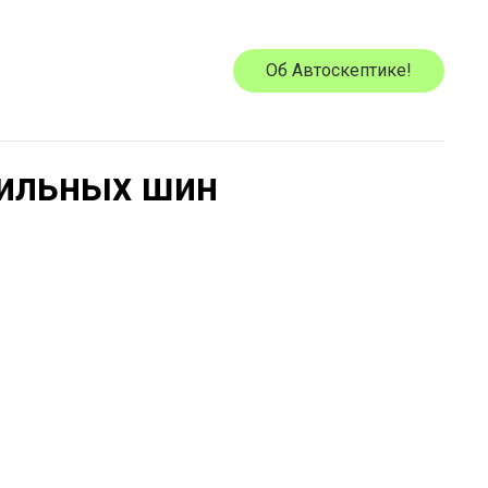
Об Автоскептике!
бильных шин