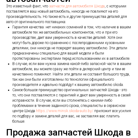
Это известный факт, что
запчасти для автомобиля Шкода
, с которыми
поставляется ваш новый автомобиль, никогда не повлияют на его
производительность. Но также есть и другие преимущества деталей для
авто от оригинального поставщика:
Гарантия качества: нет никаких сомнений в том, что наличие в вашем
автомобиле тех же автомобильных компонентов, что и при его
производстве, дает вам уверенность в качестве деталей. Хотя они
могут быть дороже по сравнению с послепродажными кузовными
деталями, они никогда не повредят вашему автомобилю. Эти детали
предназначены специально для вашей модели и были
протестированы экспертами перед использованием их в автомобиле.
В случае, если вам нужна замена какой-либо запасной части в вашем
автомобиле, вы можете сразу же пойти в дилерский центр и там ее
качественно поменяют. Найти эти детали не составит большого труда,
так как они были изготовлены по технологии официального
производителя и идеально подойдут к вашему автомобилю skoda.
Самое большое преимущество оригинальных запчастей Шкода - это
то, что они поставляются с гарантией и дают вам уверенность в своей
исправности. В случае, если вы столкнетесь с какими-либо
проблемами в течение заданного срока, специалисты в сервисном
центре Шкода
https://www.minsk.skoda-auto.by/
приложит все усилия
по подбору и замене деталей для вас, не заставляя вас платить
больше.
Продажа запчастей Шкода в