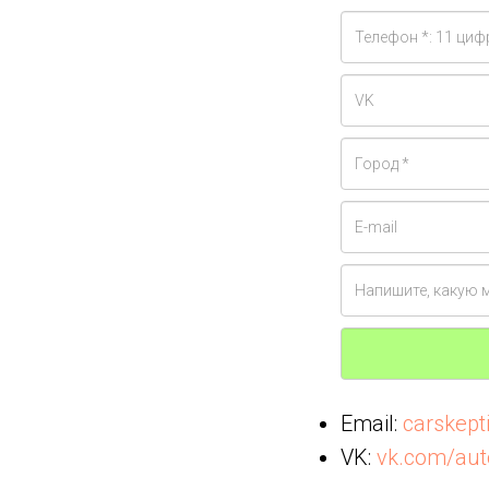
Email:
carskep
VK:
vk.com/aut