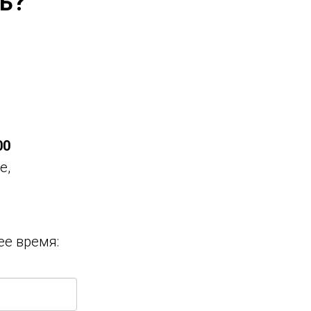
ь?
00
е,
ее время: