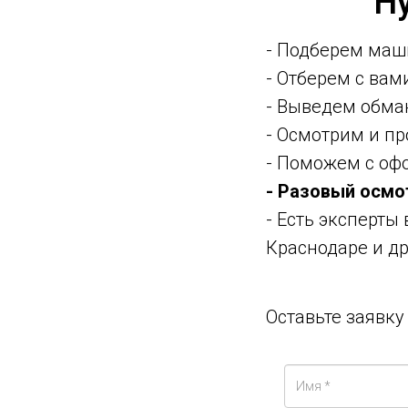
Н
- Подберем маш
- Отберем с ва
- Выведем обма
- Осмотрим и п
- Поможем с оф
- Разовый осмо
- Есть эксперты
Краснодаре и др
Оставьте заявк