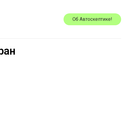
Об Автоскептике!
ран