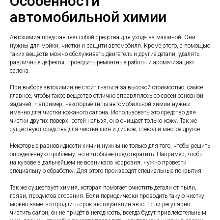
Особенности
автомобильной химии
Автохимия представляет собой средства для ухода за машиной. Они
нужны для мойки, чистки и защити автомобиля. Кроме этого, с помощью
таких веществ можно обслуживать двигатель и другие детали, удалять
различные дефекты, проводить ремонтные работы и ароматизацию
салона.
При выборе автохимии не стоит гнаться за высокой стоимостью, самое
главное, чтобы такое вещество отлично справлялось со своей основной
задачей. Например, некоторые типы автомобильной химии нужны
именно для чистки кожаного салона. Использовать это средство для
чистки других поверхностей нельзя, оно очищает только кожу. Так же
существуют средства для чистки шин и дисков, стёкол и многое другое.
Некоторые разновидности химии нужны не только для того, чтобы решить
определённую проблему, но и чтобы её предотвратить. Например, чтобы
на кузове в дальнейшем не возникала коррозия, нужно провести
специальную обработку. Для этого производят специальные покрытия.
Так же существует химия, которая помогает очистить детали от пыли,
грязи, продуктов сгорания. Если периодически проводить такую чистку,
можно заметно продлить срок эксплуатации авто. Если регулярно
чистить салон, он не придёт в негодность, всегда будут привлекательным,