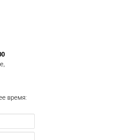
00
е,
ее время: