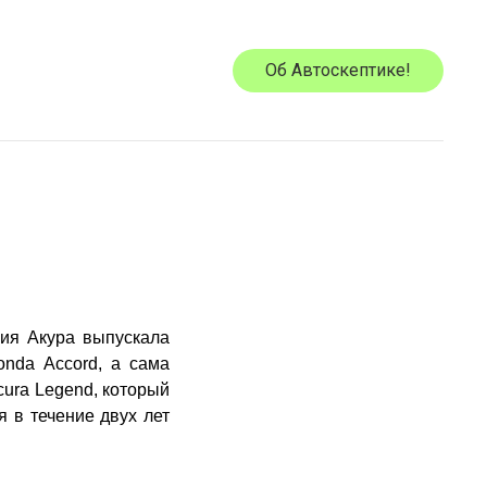
Об Автоскептике!
ния Акура выпускала
nda Accord, а сама
cura Legend, который
я в течение двух лет