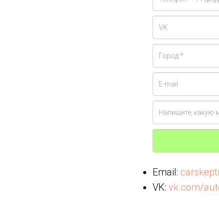
Email:
carskep
VK:
vk.com/aut