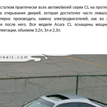
татком практически всех автомобилей серии CL на протя
ма открывания дверей, которая достаточно часто ломал
улярно производить замену электродвигателей, как во 
 и после него. Все модели Acura CL оснащены мощн
ектации, объемом 3,2л, 3л и 2,3л.