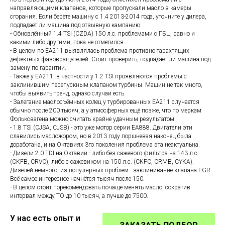
направляющими клапанов, которые пропускали масло в камеры
сгорания. Если берёте машину с 1.4 2013-2014 года, уточните у дилера,
подпадает ли машина под отзывную кампанию.
- Обновлённый 1.4 TSI (CZDA) 150 л.с. проблемами с ГБЦ, равно и
какими-либо другими, пока не отметился.
- В целом по ЕА211 выявлялась проблема противно тарахтящих
дефектных фазовращателей. Стоит проверить, подпадает ли машина под
замену по гарантии.
- Также у ЕА211, в частности у 1.2 TSI проявляются проблемы с
заклинившим перепускным клапаном турбины. Машин не так много,
чтобы выявить тренд, однако случаи есть.
- Залегание маслосъёмных колец у турбированных ЕА211 случается
обычно после 200 тысяч, а у атмосферных ещё позже, что по меркам
Фольксвагена можно считать крайне удачным результатом.
- 1.8 TSI (CJSA, CJSB) - это уже мотор серии EA888. Двигатели эти
славились масложором, но в 2013 году поршневая наконец была
доработана, и на Октавиях 3го поколения проблема эта неактуальна.
- Дизели 2.0 TDI на Октавии - либо без сажевого фильтра на 143 л.с.
(CKFB, CRVC), либо с сажевиком на 150 л.с. (CKFC, CRMB, CYKA).
Дизелей немного, из популярных проблем - заклинивание клапана EGR.
Всё самое интересное начнётся тысяч после 150.
- В целом стоит порекомендовать почаще менять масло, сократив
интервал между ТО до 10 тысяч, а лучше до 7500.
У нас есть опыт и