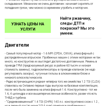
складывания. Механизм не очень долговечен: начинает скрипеть от
попадания грязи, чем можно со временем угробить и моторчик.
Найти ржавчину,
следы ДТП и
УЗНАТЬ ЦЕНЫ НА
покраски? Мы это
УСЛУГИ
умеем.
Двигатели
- Самый популярный мотор - 1.6 MPI (CPDA, CWVA), атмосферный с
распределённым впрыском. Пробежных машин с этими моторами не так
много, но конструктив их выглядит достаточно долговечным. Ремень в
приводе ГРМ (предсказуемый ресурс в районе 60 тысяч и низкая
стоимость замены), гидрокомпенсаторы в приводе клапанов (не надо
регулировать зазоры), чугунные гильзы в алюминиевом блоке и
никакого алюсила/никасила.
- Редко встречающаяся рядная четвёрка того же семейства 1.2 TSI (CJZA)
ставилась на Октавию первые годы выпуска на базовые комплектации,
после чего была заменена на атмосферный 1.6. Конструктивно - тот же
1.6, 4 цилиндра и все вышеперечисленные особенности, разве что есть
ТНВД и турбина.
- "Средневзвешенный" 1.4 TSI (CHPA) 140 л.с. конструктивно схож с 1.2.,
но в первый год (до июня 2014 года) отметился проблемами с