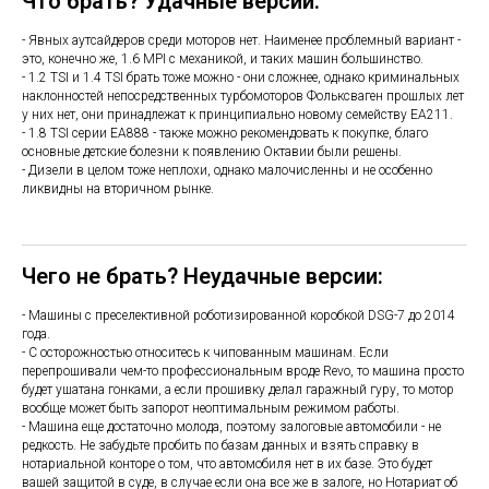
Что брать? Удачные версии:
- Явных аутсайдеров среди моторов нет. Наименее проблемный вариант -
это, конечно же, 1.6 MPI с механикой, и таких машин большинство.
- 1.2 TSI и 1.4 TSI брать тоже можно - они сложнее, однако криминальных
наклонностей непосредственных турбомоторов Фольксваген прошлых лет
у них нет, они принадлежат к принципиально новому семейству ЕА211.
- 1.8 TSI серии ЕА888 - также можно рекомендовать к покупке, благо
основные детские болезни к появлению Октавии были решены.
- Дизели в целом тоже неплохи, однако малочисленны и не особенно
ликвидны на вторичном рынке.
Чего не брать? Неудачные версии:
- Машины с преселективной роботизированной коробкой DSG-7 до 2014
года.
- С осторожностью относитесь к чипованным машинам. Если
перепрошивали чем-то профессиональным вроде Revo, то машина просто
будет ушатана гонками, а если прошивку делал гаражный гуру, то мотор
вообще может быть запорот неоптимальным режимом работы.
- Машина еще достаточно молода, поэтому залоговые автомобили - не
редкость. Не забудьте пробить по базам данных и взять справку в
нотариальной конторе о том, что автомобиля нет в их базе. Это будет
вашей защитой в суде, в случае если она все же в залоге, но Нотариат об