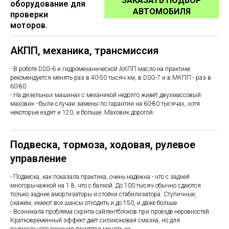
ЗАКАЗАТЬ ПОДБОР
оборудование для
АВТОМОБИЛЯ
проверки
моторов.
АКПП, механика, трансмиссия
- В роботе DSG-6 и гидромеханической АКПП масло на практике
рекомендуется менять раз в 40-50 тысяч км, в DSG-7 и в МКПП - раз в
60-80.
- На дизельных машинах с механикой недолго живёт двухмассовый
маховик - были случаи замены по гарантии на 60-80 тысячах, хотя
некоторые ездят и 120, и больше. Маховик дорогой.
Подвеска, тормоза, ходовая, рулевое
управление
- Подвеска, как показала практика, очень надёжна - что с задней
многорычажкой на 1.8, что с балкой. До 100 тысяч обычно сдаются
только задние амортизаторы и стойки стабилизатора. Ступичные,
скажем, имеют все шансы отходить и до 150, и даже больше.
- Возникала проблема скрипа сайлентблоков при проезде неровностей.
Кратковременный эффект даёт силиконовая смазка, но для