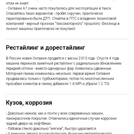
этом не знает.
- Октавии А7 очень часто покупались для эксплуатации в такси.
Опасайтесь таких вариантов - пробег скручен, практически
гарантированно были ДТП. Отметка в ПТС о владении лизинговой
компанией - верный признак "таксомоторного" прошлого. Физлица в
лизинг машины практически не покупают.
Рестайлинг и дорестайлинг
В России новая Октавия продаётся с весны 2013 года. Спустя 4 года
машина пережила заметный рестайлинг с радикальным обновлением
передней оптики - вместо одинарных фар появились сдвоенные.
Моторная гамма изменилась несильно: первое время Октавия
продавалась только с турбомоторами, потом по многочисленным
просьбам клиентов в гамму добавили 1.6 MPI и убрали 1.2 TSI.
Кузов, коррозия
- Довольно нежное, как и почти у всех современных машин,
лакокрасочное покрытие. Отмечались единичные случаи коррозии
задней двери на лифтбеках.
- Лобовое стекло довольно "мягкое", быстро царапается.
- У внешних зеркал лучше отключить функцию автоматического