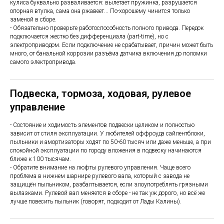
кулиса буквально разваливается: вылетает пружинка, разрушается
опорная втулка, сама она ржавеет... По-хорошему чинится только
заменой в сборе.
- Обязательно проверьте работоспособность полного привода. Передок
подключается жестко без дифференциала (part-time), но с
электроприводом. Если подключение не срабатывает, причин может быть
много, от банальной коррозии разъёма датчика включения до поломки
самого электропривода.
Подвеска, тормоза, ходовая, рулевое
управление
- Состояние и ходимость элементов подвески целиком и полностью
зависит от стиля эксплуатации. У любителей оффроуда сайлентблоки,
пыльники и амортизаторы ходят по 50-60 тысяч или даже меньше, а при
спокойной эксплуатации по городу вложения в подвеску начинаются
ближе к 100 тысячам.
- Обратите внимание на люфты рулевого управления. Чаще всего
проблема в нижнем шарнире рулевого вала, который с завода не
защищён пыльником, разбалтывается, если злоупотреблять грязными
вылазками. Рулевой вал меняется в сборе - не так уж дорого, но всё же
лучше повесить пыльник (говорят, подходит от Лады Калины).