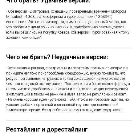
Что брать? Удачные версии:
- Обе версии - 2-литровые, оснащены проверенным временем мотором
Mitsubishi 4G63, в атмосферном и турбированном (4G63S4T)
исполнении. Это не копия-поделка, а именно лицензионный мотор, так
что проблем с ними обычно никаких. К приобретению рекомендуются,
если вы решились на покупку Ховера, обе версии. Турбированная к тому
же ещё и как-то "едет".
Чего не брать? Неудачные версии:
- Хотя машина рамная, с олдскульным парт-тайм полным приводом и в
принципе неплохо приспособлена к бездорожью, нужно понимать, что
ресурс при сильных нагрузках в грязи сокращается намного быстрее,
чем при городской эксплуатации. Поэтому если и брать после оффроуда
(в том числе с доработками - лифтом и т.п.), то только для последующей
эксплуатации в таком же режиме и имея запас на регулярный ремонт.
- Не очень хорошая идея - установка ГБО. Что бы ни говорили адепты, но
условия работы поршневой и клапанной группы при повышенной
температуре горения без доработки системы охлаждения ухудшаются.
Рестайлинг и дорестайлинг