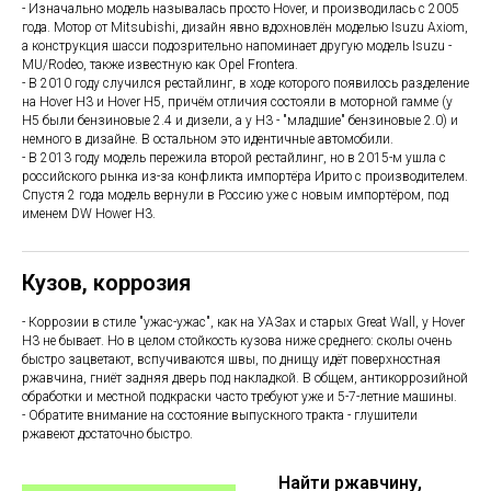
- Изначально модель называлась просто Hover, и производилась с 2005
года. Мотор от Mitsubishi, дизайн явно вдохновлён моделью Isuzu Axiom,
а конструкция шасси подозрительно напоминает другую модель Isuzu -
MU/Rodeo, также известную как Opel Frontera.
- В 2010 году случился рестайлинг, в ходе которого появилось разделение
на Hover H3 и Hover H5, причём отличия состояли в моторной гамме (у
Н5 были бензиновые 2.4 и дизели, а у Н3 - "младшие" бензиновые 2.0) и
немного в дизайне. В остальном это идентичные автомобили.
- В 2013 году модель пережила второй рестайлинг, но в 2015-м ушла с
российского рынка из-за конфликта импортёра Ирито с производителем.
Спустя 2 года модель вернули в Россию уже с новым импортёром, под
именем DW Hower H3.
Кузов, коррозия
- Коррозии в стиле "ужас-ужас", как на УАЗах и старых Great Wall, у Hover
H3 не бывает. Но в целом стойкость кузова ниже среднего: сколы очень
быстро зацветают, вспучиваются швы, по днищу идёт поверхностная
ржавчина, гниёт задняя дверь под накладкой. В общем, антикоррозийной
обработки и местной подкраски часто требуют уже и 5-7-летние машины.
- Обратите внимание на состояние выпускного тракта - глушители
ржавеют достаточно быстро.
Найти ржавчину,