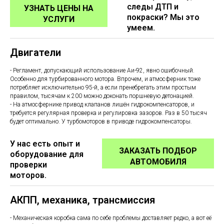
следы ДТП и
УЗНАТЬ ЦЕНЫ НА
покраски? Мы это
УСЛУГИ
умеем.
Двигатели
- Регламент, допускающий использование Аи-92, явно ошибочный.
Особенно для турбированного мотора. Впрочем, и атмосферник тоже
потребляет исключительно 95-й, а если пренебрегать этим простым
правилом, тысячам к 200 можно доконать поршневую детонацией.
- На атмосфернике привод клапанов лишён гидрокомпенсаторов, и
требуется регулярная проверка и регулировка зазоров. Раз в 50 тысяч
будет оптимально. У турбомоторов в приводе гидрокомпенсаторы.
У нас есть опыт и
ЗАКАЗАТЬ ПОДБОР
оборудование для
АВТОМОБИЛЯ
проверки
моторов.
АКПП, механика, трансмиссия
- Механическая коробка сама по себе проблемы доставляет редко, а вот её