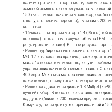
наличия проточек на поршнях. Гидрокомпенсато
заменой ремня стоит отрегулировать тепловой 
150 тысяч может начаться масложор, особенно
отдачу, это весьма вероятно), тысячам к 200
колпачков.
- 16-клапанная версия мотора 1.4 (95 л.с.) той
поршнях (т.е. клапаны в случае обрыва ГРМ гнё
регулировать не надо). В плане ресурса поршне
- Редкие турбированные версии этого мотора 1.
MGT12, как показала практика, также достаточ
масла" с возрастом может подкинуть проблем в
управляющих начинкой пневмоклапанов. Стоит 
400 евро. Механика мотора выдерживает повы
даже дольше, в силу того что мощности хватае
- Редко попадающиеся дизели 1.3 Multijet (75-9
лучший выбор. В дополнение к стандартно диз
наддувом (ближе к 200 тысячам придётся вкла
Кому-то удаётся дотянуть с оригинальной и 150