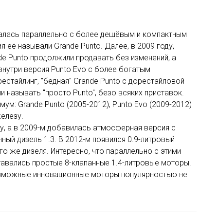
авалась параллельно с более дешёвым и компактным
я её называли Grande Punto. Далее, в 2009 году,
de Punto продолжили продавать без изменений, а
внутри версия Punto Evo с более богатым
естайлинг, "бедная" Grande Punto с дорестайловой
 называть "просто Punto", безо всяких приставок.
ум: Grande Punto (2005-2012), Punto Evo (2009-2012)
железу.
ду, а в 2009-м добавилась атмосферная версия с
нный дизель 1.3. В 2012-м появился 0.9-литровый
го же дизеля. Интересно, что параллельно с этими
авались простые 8-клапанные 1.4-литровые моторы.
озможные инновационные моторы популярностью не