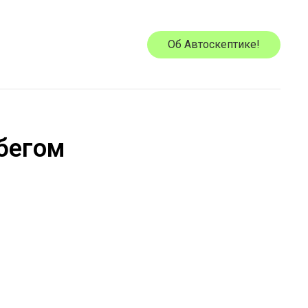
Об Автоскептике!
обегом