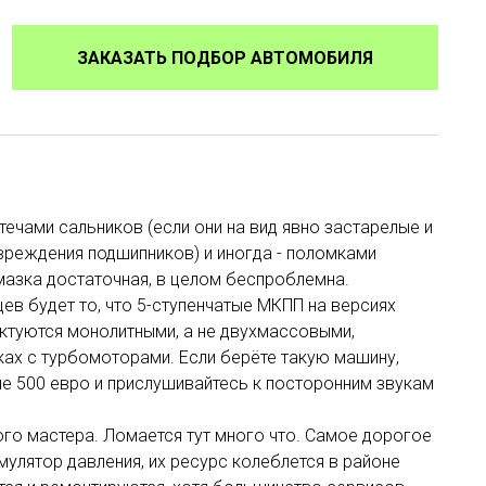
ЗАКАЗАТЬ ПОДБОР АВТОМОБИЛЯ
ечами сальников (если они на вид явно застарелые и
вреждения подшипников) и иногда - поломками
смазка достаточная, в целом беспроблемна.
ев будет то, что 5-ступенчатые МКПП на версиях
туются монолитными, а не двухмассовыми,
ах с турбомоторами. Если берёте такую машину,
не 500 евро и прислушивайтесь к посторонним звукам
ого мастера. Ломается тут много что. Самое дорогое
мулятор давления, их ресурс колеблется в районе