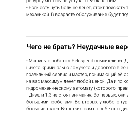
ресурсу моторы не уступают 8-клапанным.
- Если есть чуть больше денег, стоит поискать 
механикой. В возрасте обслуживание будет по
Чего не брать? Неудачные вер
- Машины с роботом Selespeed сомнительны. Д
ничего криминально ломучего и дорогого в её 
правильный сервис и мастер, понимающий её о
на вас максимум денег любой ценой. Да и по 
гидромеханическому автомату (которого, правд
- Дизели 1.3 не стоят внимания. Во-первых, они
большими пробегами. Во-вторых, у любого тур
большие траты. В-третьих, сам по себе этот дизе