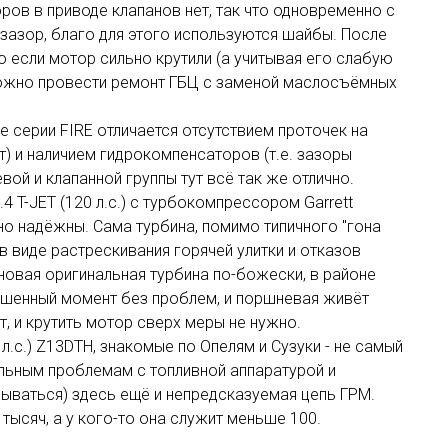
ров в приводе клапанов нет, так что одновременно с
зазор, благо для этого используются шайбы. После
 если мотор сильно крутили (а учитывая его слабую
 можно провести ремонт ГБЦ с заменой маслосъёмных
 же серии FIRE отличается отсутствием проточек на
т) и наличием гидрокомпенсаторов (т.е. зазоры
вой и клапанной группы тут всё так же отлично.
4 T-JET (120 л.с.) с турбокомпрессором Garrett
но надёжны. Сама турбина, помимо типичного "гона
 виде растрескивания горячей улитки и отказов
новая оригинальная турбина по-божески, в районе
шенный момент без проблем, и поршневая живёт
т, и крутить мотор сверх меры не нужно.
0 л.с.) Z13DTH, знакомые по Опелям и Сузуки - не самый
ельным проблемам с топливной аппаратурой и
дываться) здесь ещё и непредсказуемая цепь ГРМ.
 тысяч, а у кого-то она служит меньше 100.