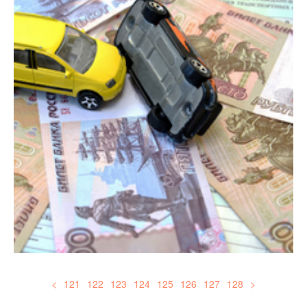
<
121
122
123
124
125
126
127
128
>