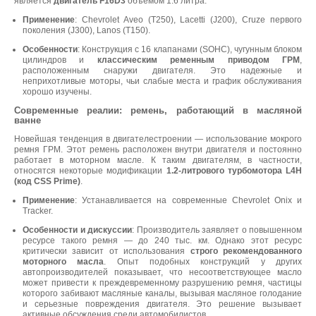
является
двигатель F16D3
объемом 1.6 литра.
Применение
: Chevrolet Aveo (T250), Lacetti (J200), Cruze первого
поколения (J300), Lanos (T150).
Особенности
: Конструкция с 16 клапанами (SOHC), чугунным блоком
цилиндров и
классическим ременным приводом ГРМ
,
расположенным снаружи двигателя. Это надежные и
неприхотливые моторы, чьи слабые места и график обслуживания
хорошо изучены.
Современные реалии: ремень, работающий в масляной
ванне
Новейшая тенденция в двигателестроении — использование мокрого
ремня ГРМ. Этот ремень расположен внутри двигателя и постоянно
работает в моторном масле. К таким двигателям, в частности,
относятся некоторые модификации
1.2-литрового турбомотора L4H
(код CSS Prime)
.
Применение
: Устанавливается на современные Chevrolet Onix и
Tracker.
Особенности и дискуссии
: Производитель заявляет о повышенном
ресурсе такого ремня — до 240 тыс. км. Однако этот ресурс
критически зависит от использования
строго рекомендованного
моторного масла
. Опыт подобных конструкций у других
автопроизводителей показывает, что несоответствующее масло
может привести к преждевременному разрушению ремня, частицы
которого забивают масляные каналы, вызывая масляное голодание
и серьезные повреждения двигателя. Это решение вызывает
активные обсуждения среди автомобилистов.