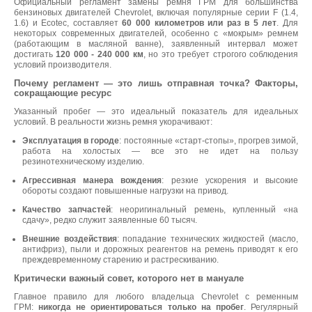
Официальный регламент замены ремня ГРМ для большинства
бензиновых двигателей Chevrolet, включая популярные серии F (1.4,
1.6) и Ecotec, составляет
60 000 километров или раз в 5 лет
. Для
некоторых современных двигателей, особенно с «мокрым» ремнем
(работающим в масляной ванне), заявленный интервал может
достигать
120 000 - 240 000 км
, но это требует строгого соблюдения
условий производителя.
Почему регламент — это лишь отправная точка? Факторы,
сокращающие ресурс
Указанный пробег — это идеальный показатель для идеальных
условий. В реальности жизнь ремня укорачивают:
Эксплуатация в городе
: постоянные «старт-стопы», прогрев зимой,
работа на холостых — все это не идет на пользу
резинотехническому изделию.
Агрессивная манера вождения
: резкие ускорения и высокие
обороты создают повышенные нагрузки на привод.
Качество запчастей
: неоригинальный ремень, купленный «на
сдачу», редко служит заявленные 60 тысяч.
Внешние воздействия
: попадание технических жидкостей (масло,
антифриз), пыли и дорожных реагентов на ремень приводят к его
преждевременному старению и растрескиванию.
Критически важный совет, которого нет в мануале
Главное правило для любого владельца Chevrolet с ременным
ГРМ:
никогда не ориентироваться только на пробег
. Регулярный