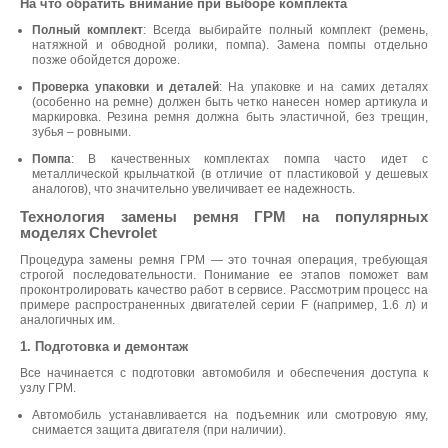
На что обратить внимание при выборе комплекта
Полный комплект
: Всегда выбирайте полный комплект (ремень,
натяжной и обводной ролики, помпа). Замена помпы отдельно
позже обойдется дороже.
Проверка упаковки и деталей
: На упаковке и на самих деталях
(особенно на ремне) должен быть четко нанесен номер артикула и
маркировка. Резина ремня должна быть эластичной, без трещин,
зубья – ровными.
Помпа
: В качественных комплектах помпа часто идет с
металлической крыльчаткой (в отличие от пластиковой у дешевых
аналогов), что значительно увеличивает ее надежность.
Технология замены ремня ГРМ на популярных
моделях Chevrolet
Процедура замены ремня ГРМ — это точная операция, требующая
строгой последовательности. Понимание ее этапов поможет вам
проконтролировать качество работ в сервисе. Рассмотрим процесс на
примере распространенных двигателей серии F (например, 1.6 л) и
аналогичных им.
1. Подготовка и демонтаж
Все начинается с подготовки автомобиля и обеспечения доступа к
узлу ГРМ.
Автомобиль устанавливается на подъемник или смотровую яму,
снимается защита двигателя (при наличии).