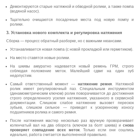
Демонтируются старые натяжной и обводной ролики, а также помпа
(водяной насос).
Тщательно очищаются посадочные места под новую помпу и
ролики.
3. Установка нового комплекта и регулировка натяжения
Сборка — процесс обратный разборке, но с важными нюансами.
Устанавливается новая помпа (с новой прокладкой или герметиком).
На место ставятся новые ролики.
На шкивы аккуратно надевается новый ремень ГРМ, строго
соблюдая положение меток. Малейший сдвиг на один зуб
недопустим.
Самый ответственный момент —
натяжение ремня
. Натяжной
ролик имеет регулировочный паз. Специальным инструментом
(динамометрическим ключом) ролик поворачивается до достижения
строго определенного усилия натяжения, указанного в сервисной
документации. Слишком слабое натяжение вызовет перескок
зубьев, слишком сильное — приведет к ускоренному износу
подшипников ролика и самого ремня.
После натяжения мастер несколько раз вручную проворачивает
коленчатый вал на два оборота (ключом за болт шкива) и
снова
проверяет совпадение всех меток
. Только если они сошлись
идеально, работа считается выполненной правильно.