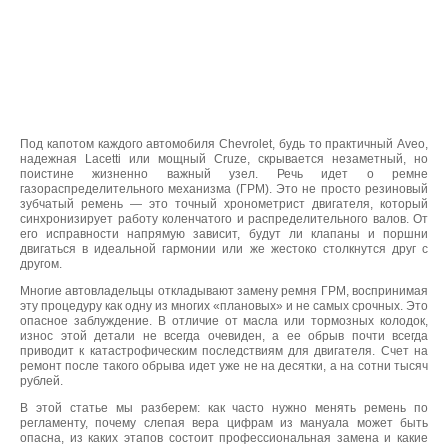
Под капотом каждого автомобиля Chevrolet, будь то практичный Aveo,
надежная Lacetti или мощный Cruze, скрывается незаметный, но
поистине жизненно важный узел. Речь идет о ремне
газораспределительного механизма (ГРМ). Это не просто резиновый
зубчатый ремень — это точный хронометрист двигателя, который
синхронизирует работу коленчатого и распределительного валов. От
его исправности напрямую зависит, будут ли клапаны и поршни
двигаться в идеальной гармонии или же жестоко столкнутся друг с
другом.
Многие автовладельцы откладывают замену ремня ГРМ, воспринимая
эту процедуру как одну из многих «плановых» и не самых срочных. Это
опасное заблуждение. В отличие от масла или тормозных колодок,
износ этой детали не всегда очевиден, а ее обрыв почти всегда
приводит к катастрофическим последствиям для двигателя. Счет на
ремонт после такого обрыва идет уже не на десятки, а на сотни тысяч
рублей.
В этой статье мы разберем: как часто нужно менять ремень по
регламенту, почему слепая вера цифрам из мануала может быть
опасна, из каких этапов состоит профессиональная замена и какие