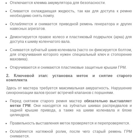
Отключается клемма аккумулятора для безопасности.
Сливается охлаждающая жидкость, так как для доступа к ремню
необходимо снять помпу.
Ослабляется и снимается приводной ремень генератора и других
навесных агрегатов.
Демонтируется правое колесо и пластиковый подкрылок (арка) для
доступа к шкиву коленчатого вала.
Снимается зубчатый шкив коленвала (часто он фиксируется болтом,
для откручивания которого нужен специальный ключ и стопорение
маховика).
Откручиваются и снимаются пластиковые защитные крышки ГРМ.
2. Ключевой этап: установка меток и снятие старого
комплекта
Здесь от мастера требуется максимальная аккуратность. Нарушение
синхронизации валов грозит встречей клапанов с поршнями.
Перед снятием старого ремня мастер
обязательно выставляет
метки ГРМ
. Они находятся на зубчатых шкивах распредвалов и
задней крышке привода, а также на шкиве коленвала и блоке
цилиндров.
Правильность выставления меток проверяется и перепроверяется.
Ослабляется натяжной ролик, после чего старый ремень ГРМ
снимается.