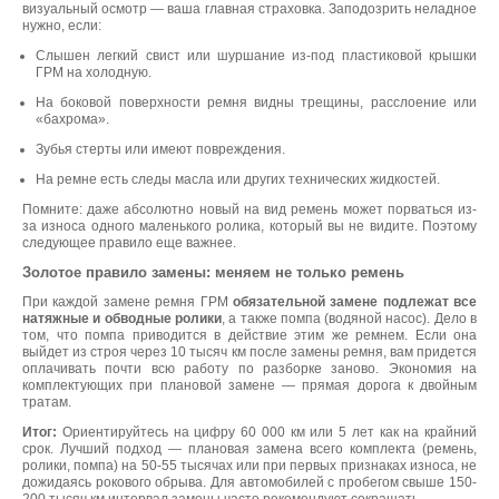
визуальный осмотр — ваша главная страховка. Заподозрить неладное
нужно, если:
Слышен легкий свист или шуршание из-под пластиковой крышки
ГРМ на холодную.
На боковой поверхности ремня видны трещины, расслоение или
«бахрома».
Зубья стерты или имеют повреждения.
На ремне есть следы масла или других технических жидкостей.
Помните: даже абсолютно новый на вид ремень может порваться из-
за износа одного маленького ролика, который вы не видите. Поэтому
следующее правило еще важнее.
Золотое правило замены: меняем не только ремень
При каждой замене ремня ГРМ
обязательной замене подлежат все
натяжные и обводные ролики
, а также помпа (водяной насос). Дело в
том, что помпа приводится в действие этим же ремнем. Если она
выйдет из строя через 10 тысяч км после замены ремня, вам придется
оплачивать почти всю работу по разборке заново. Экономия на
комплектующих при плановой замене — прямая дорога к двойным
тратам.
Итог:
Ориентируйтесь на цифру 60 000 км или 5 лет как на крайний
срок. Лучший подход — плановая замена всего комплекта (ремень,
ролики, помпа) на 50-55 тысячах или при первых признаках износа, не
дожидаясь рокового обрыва. Для автомобилей с пробегом свыше 150-