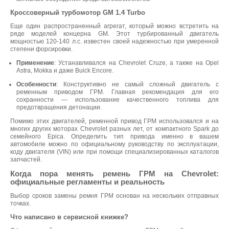
Кроссоверный турбомотор GM 1.4 Turbo
Еще один распространенный агрегат, который можно встретить на
ряде моделей концерна GM. Этот турбированный двигатель
мощностью 120-140 л.с. известен своей надежностью при умеренной
степени форсировки.
Применение
: Устанавливался на Chevrolet Cruze, а также на Opel
Astra, Mokka и даже Buick Encore.
Особенности
: Конструктивно не самый сложный двигатель с
ременным приводом ГРМ. Главная рекомендация для его
сохранности — использование качественного топлива для
предотвращения детонации.
Помимо этих двигателей, ременной привод ГРМ использовался и на
многих других моторах Chevrolet разных лет, от компактного Spark до
семейного Epica. Определить тип привода именно в вашем
автомобиле можно по официальному руководству по эксплуатации,
коду двигателя (VIN) или при помощи специализированных каталогов
запчастей.
Когда пора менять ремень ГРМ на Chevrolet:
официальные регламенты и реальность
Выбор сроков замены ремня ГРМ основан на нескольких отправных
точках.
Что написано в сервисной книжке?