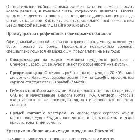
От правильного выбора сервиса зависит качество замены, ресурс
нового ремня и, в конечном счете, сохранность двигателя. Москва
предлагает десятки вариантов — от дорогих дилерских центров до
гаражных мастеров. Как найти золотую середину: профессионализм
без дилерской наценки? Давайте разбираться.
Преимущества профильных недилерских сервисов
Официальный дилер обеспечивает сервис по регламенту, но зачастую
берёт премию за бренд. Профильные независимые сервисы,
специализирующиеся на марках GM, предлагают иные выгоды:
Специализация на марке
: Механики ежедневно работают с
Chevrolet, Lacetti, Cruze, Aveo и знают их особенности «наизусть».
Прозрачная цена
: Стоимость работы, как правило, на 20-40% ниже
дилерской. Например, замена ремня ГРМ на Lacetti в профильном
сервисе стартует от 5000 рублей (работа).
Гибкость в выборе запчастей
: Вам предложат не только оригинал
GM, но и качественные аналоги (Gates, INA, Contitech), которые
часто делают те же производители, что и «оригинал», но стоят
дешевле.
Прямой контакт с мастером
: Во многих таких сервисах клиент
может напрямую обсудить все детали с исполнителем и даже
присутствовать при ремонте.
Критерии выбора: чек-лист для владельца Chevrolet
Выбирая из множества вариантов, сверьтесь с этим списком: