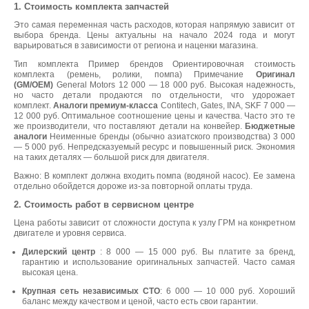
1. Стоимость комплекта запчастей
Это самая переменная часть расходов, которая напрямую зависит от
выбора бренда. Цены актуальны на начало 2024 года и могут
варьироваться в зависимости от региона и наценки магазина.
Тип комплекта Пример брендов Ориентировочная стоимость
комплекта (ремень, ролики, помпа) Примечание
Оригинал
(GM/OEM)
General Motors 12 000 — 18 000 руб. Высокая надежность,
но часто детали продаются по отдельности, что удорожает
комплект.
Аналоги премиум-класса
Contitech, Gates, INA, SKF 7 000 —
12 000 руб. Оптимальное соотношение цены и качества. Часто это те
же производители, что поставляют детали на конвейер.
Бюджетные
аналоги
Неименные бренды (обычно азиатского производства) 3 000
— 5 000 руб. Непредсказуемый ресурс и повышенный риск. Экономия
на таких деталях — большой риск для двигателя.
Важно: В комплект должна входить помпа (водяной насос). Ее замена
отдельно обойдется дороже из-за повторной оплаты труда.
2. Стоимость работ в сервисном центре
Цена работы зависит от сложности доступа к узлу ГРМ на конкретном
двигателе и уровня сервиса.
Дилерский центр
: 8 000 — 15 000 руб. Вы платите за бренд,
гарантию и использование оригинальных запчастей. Часто самая
высокая цена.
Крупная сеть независимых СТО
: 6 000 — 10 000 руб. Хороший
баланс между качеством и ценой, часто есть свои гарантии.