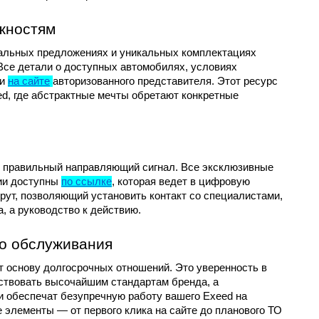
ожностям
альных предложениях и уникальных комплектациях 
се детали о доступных автомобилях, условиях 
и 
на сайте
авторизованного представителя. Этот ресурс 
d, где абстрактные мечты обретают конкретные 
м правильный направляющий сигнал. Все эксклюзивные 
ии доступны 
по ссылке
, которая ведет в цифровую 
ут, позволяющий установить контакт со специалистами, 
, а руководство к действию.
о обслуживания
 основу долгосрочных отношений. Это уверенность в 
ствовать высочайшим стандартам бренда, а 
 обеспечат безупречную работу вашего Exeed на 
е элементы — от первого клика на сайте до планового ТО 