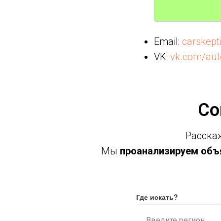
Email:
carskep
VK:
vk.com/aut
Со
Расскаж
Мы
проанализируем объя
Где искать?