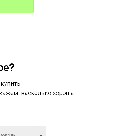
ре?
 купить.
кажем, насколько хороша