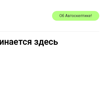
Об Автоскептике!
инается здесь