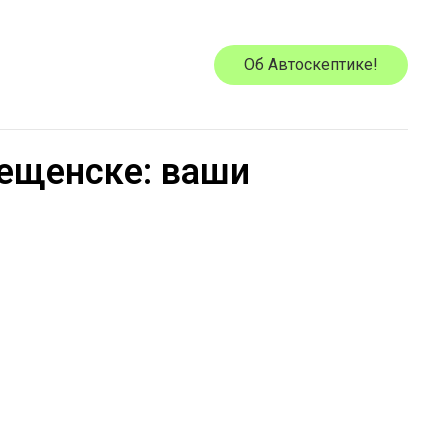
Об Автоскептике!
вещенске: ваши
и