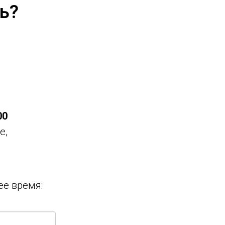
ь?
00
е,
ее время: