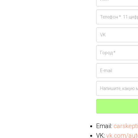
Email:
carskep
VK:
vk.com/aut