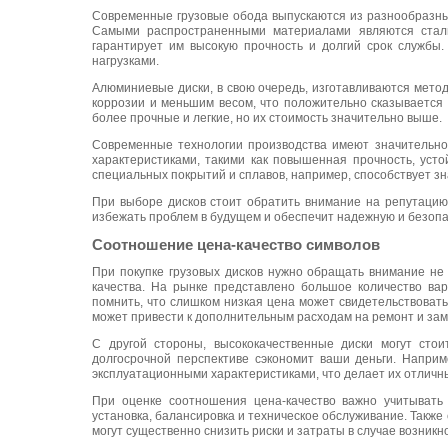
Современные грузовые обода выпускаются из разнообразны
Самыми распространенными материалами являются сталь
гарантирует им высокую прочность и долгий срок службы
нагрузками.
Алюминиевые диски, в свою очередь, изготавливаются метод
коррозии и меньшим весом, что положительно сказывается
более прочные и легкие, но их стоимость значительно выше.
Современные технологии производства имеют значительное
характеристиками, такими как повышенная прочность, уст
специальных покрытий и сплавов, например, способствует з
При выборе дисков стоит обратить внимание на репутацию
избежать проблем в будущем и обеспечит надежную и безопа
Соотношение цена-качество символов
При покупке грузовых дисков нужно обращать внимание не
качества. На рынке представлено большое количество ва
помнить, что слишком низкая цена может свидетельствовать 
может привести к дополнительным расходам на ремонт и зам
С другой стороны, высококачественные диски могут стои
долгосрочной перспективе сэкономит ваши деньги. Напри
эксплуатационными характеристиками, что делает их отличн
При оценке соотношения цена-качество важно учитывать 
установка, балансировка и техническое обслуживание. Также
могут существенно снизить риски и затраты в случае возникн