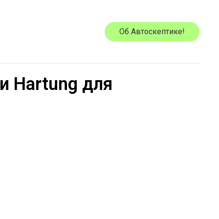
Об Автоскептике!
и Hartung для