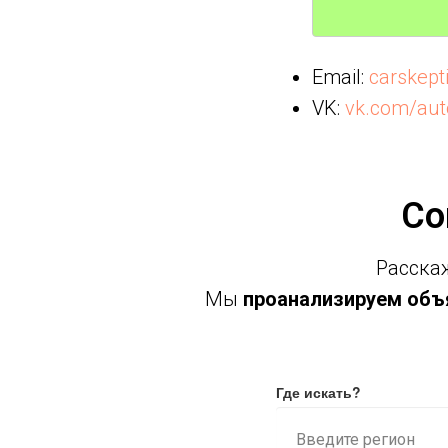
Email:
carskep
VK:
vk.com/aut
Со
Расскаж
Мы
проанализируем объя
Где искать?