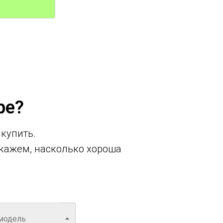
ре?
 купить.
кажем, насколько хороша