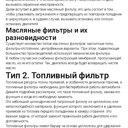
вызывать серьёзные неисправности.
Далее вступает в действие масляный фильтр, его цель состоит в том,
чтобы улавливать загрязнения и предотвращать их повторное попадание
в циркуляцию и, в худшем случае, вызывать остановку или полную
остановку двигателя.
Масляные фильтры и их
разновидности
Существует множество типов масляных фильтров: магнитные типы,
фильтры-отстойники, центробежные варианты. При этом, подавляющее
большинство производителей используют механические фильтры.
В любом случае они снабжены фильтрующей мембраной, пропускающей
масло, но не его остатки. Так, двигатель всегда будет возвращать чистое
масло.
Тип 2. Топливный фильтр
Топливные ресурсы полны примесей, в особенности дизельное горючее, и
топливные фильтры необходимы для бесперебойной работы автомобиля.
Давайте подробнее рассмотрим, что такое топливный фильтр, какова его
функция и когда его необходимо заменить.
Это небольшой цилиндрический патронный фильтр из целлюлозы или
металлоподобного материала, функция которого заключается в удалении
примесей из топлива перед его попаданием в камеру сгорания. Это
важная задача, от которой зависит правильная работа двигателя и его
долговечность.
Топливные фильтры имеют барьер на основе целлюлозы для удержания