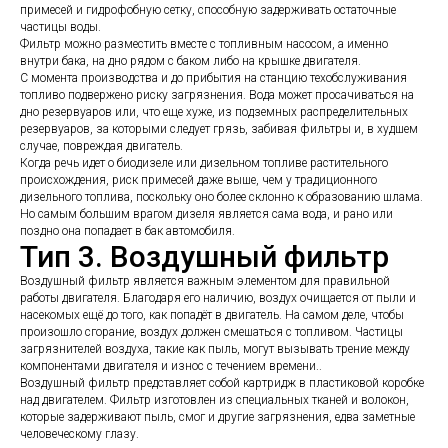
примесей и гидрофобную сетку, способную задерживать остаточные
частицы воды.
Фильтр можно разместить вместе с топливным насосом, а именно
внутри бака, на дно рядом с баком либо на крышке двигателя.
С момента производства и до прибытия на станцию техобслуживания
топливо подвержено риску загрязнения. Вода может просачиваться на
дно резервуаров или, что еще хуже, из подземных распределительных
резервуаров, за которыми следует грязь, забивая фильтры и, в худшем
случае, повреждая двигатель.
Когда речь идет о биодизеле или дизельном топливе растительного
происхождения, риск примесей даже выше, чем у традиционного
дизельного топлива, поскольку оно более склонно к образованию шлама.
Но самым большим врагом дизеля является сама вода, и рано или
поздно она попадает в бак автомобиля.
Тип 3. Воздушный фильтр
Воздушный фильтр является важным элементом для правильной
работы двигателя. Благодаря его наличию, воздух очищается от пыли и
насекомых ещё до того, как попадёт в двигатель. На самом деле, чтобы
произошло сгорание, воздух должен смешаться с топливом. Частицы
загрязнителей воздуха, такие как пыль, могут вызывать трение между
компонентами двигателя и износ с течением времени..
Воздушный фильтр представляет собой картридж в пластиковой коробке
над двигателем. Фильтр изготовлен из специальных тканей и волокон,
которые задерживают пыль, смог и другие загрязнения, едва заметные
человеческому глазу.