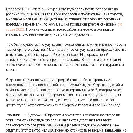
Мерседес GLC Купе 2022 модельного года сразу после появления на
российском рынке вызвал массу вопросов у покупателей. В частности,
многие не могли найти существенных отличий от прежнего поколения,
поэтому не понимали, почему машина позиционируется как новый
glc
coupe 2022
. Но на самом деле, все доработки и нюансы оказались
максимально незаметными, но при этом нужными.
Так, были существенно улучшены показатели динамики и выносливости
транспортного средства. Машина отличается улучшенной проходимостью
и высоким уровнем дорожной безопасности. На дорогах новой
автомобиль держит себя уверенно и достойно. В салоне использованы
только качественные отделочные материалы, в том числе и натуральная
кожа.
Отдельное внимание уделили передней панели. Ее центральным
элементом становится большой экран мультимедиа. Отделка сидений и
боковых кассет представлена только натуральной кожей, которая может
быть двух цветов. Базовая версия машины оснащена турбированным
мотором мощностью 194 лошадиных силы. Вместе с ним работает
десятиступенчатая автоматическая коробка передач и полный привод.
Увеличенный дорожный просвет и вместительное багажное отделение
тоже играют не последнюю роль и являются достоинством этого
транспортного средства. Машина выделяется среди конкурентов и не
отметить этот фактор нельзя. Конечно, стоимость ее весьма завышена, но