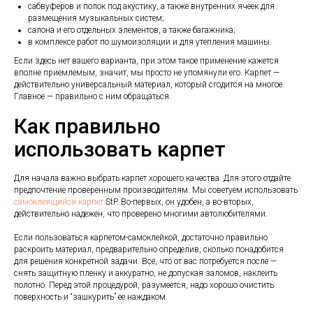
сабвуферов и полок под акустику, а также внутренних ячеек для
размещения музыкальных систем;
салона и его отдельных элементов, а также багажника;
в комплексе работ по шумоизоляции и для утепления машины.
Если здесь нет вашего варианта, при этом такое применение кажется
вполне приемлемым, значит, мы просто не упомянули его. Карпет —
действительно универсальный материал, который сгодится на многое.
Главное — правильно с ним обращаться.
Как правильно
использовать карпет
Для начала важно выбрать карпет хорошего качества. Для этого отдайте
предпочтение проверенным производителям. Мы советуем использовать
самоклеящийся карпет
StP. Во-первых, он удобен, а во-вторых,
действительно надежен, что проверено многими автолюбителями.
Если пользоваться карпетом-самоклейкой, достаточно правильно
раскроить материал, предварительно определив, сколько понадобится
для решения конкретной задачи. Всё, что от вас потребуется после —
снять защитную пленку и аккуратно, не допуская заломов, наклеить
полотно. Перед этой процедурой, разумеется, надо хорошо очистить
поверхность и “зашкурить” ее наждаком.