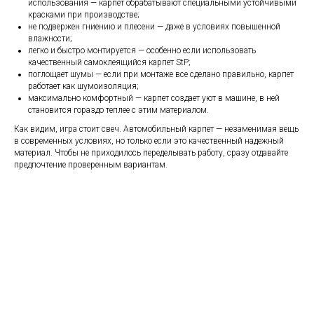
использования — карпет обрабатывают специальными устойчивыми
красками при производстве;
не подвержен гниению и плесени — даже в условиях повышенной
влажности;
легко и быстро монтируется — особенно если использовать
качественный самоклеящийся карпет StP;
поглощает шумы — если при монтаже все сделано правильно, карпет
работает как шумоизоляция;
максимально комфортный — карпет создает уют в машине, в ней
становится гораздо теплее с этим материалом.
Как видим, игра стоит свеч. Автомобильный карпет — незаменимая вещь
в современных условиях, но только если это качественный надежный
материал. Чтобы не приходилось переделывать работу, сразу отдавайте
предпочтение проверенным вариантам.