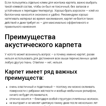
Если пользуетесь отдельно клеем для монтажа карпета, важно выбрать
такой клеевой состав, чтобы он был не токсичный, без запахов и
устойчивым к перепадам температур. Хорошо брать аэрозоли — клей из
баллончика наносится экономно и удобно. Рекомендуем хорошо
натягивать материал во время наклеивания, карпет не боится таких
действий и даже требует их — для максимально эффективного и
правильного нанесения.
Преимущества
акустического карпета
У кого-то может возникнуть вопрос — а почему именно карпет, разве
нельзя использовать для достижения всех выше перечисленных целей
любую другую ткань. Ответим — нет, нельзя.
Карпет имеет ряд важных
преимуществ:
очень эластичный и податливый — поэтому им можно оклеивать
поверхности с ребрами жёсткости и вообще необычным рельефом,
ничего не будет отслаиваться;
отлично носится — благодаря особой структуре сплетённых волокон;
не выгорает и не меняет цветовую гамму даже после нескольких лет