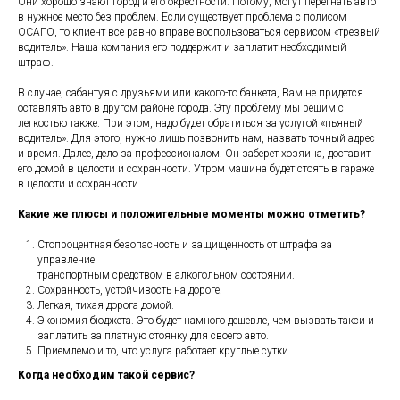
Они хорошо знают город и его окрестности. Потому, могут перегнать авто
в нужное место без проблем. Если существует проблема с полисом
ОСАГО, то клиент все равно вправе воспользоваться сервисом «трезвый
водитель». Наша компания его поддержит и заплатит необходимый
штраф.
В случае, сабантуя с друзьями или какого-то банкета, Вам не придется
оставлять авто в другом районе города. Эту проблему мы решим с
легкостью также. При этом, надо будет обратиться за услугой «пьяный
водитель». Для этого, нужно лишь позвонить нам, назвать точный адрес
и время. Далее, дело за профессионалом. Он заберет хозяина, доставит
его домой в целости и сохранности. Утром машина будет стоять в гараже
в целости и сохранности.
Какие же плюсы и положительные моменты можно отметить?
Стопроцентная безопасность и защищенность от штрафа за
управление
транспортным средством в алкогольном состоянии.
Сохранность, устойчивость на дороге.
Легкая, тихая дорога домой.
Экономия бюджета. Это будет намного дешевле, чем вызвать такси и
заплатить за платную стоянку для своего авто.
Приемлемо и то, что услуга работает круглые сутки.
Когда необходим такой сервис?