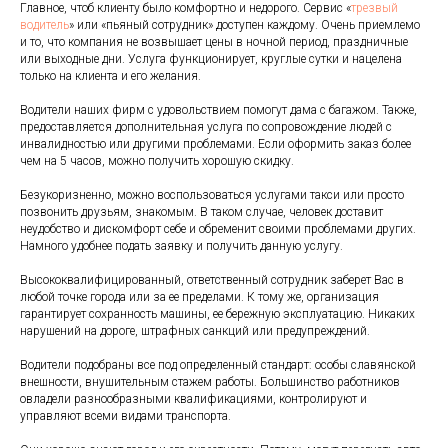
Главное, чтоб клиенту было комфортно и недорого. Сервис «
трезвый
водитель
» или «пьяный сотрудник» доступен каждому. Очень приемлемо
и то, что компания не возвышает цены в ночной период, праздничные
или выходные дни. Услуга функционирует, круглые сутки и нацелена
только на клиента и его желания.
Водители наших фирм с удовольствием помогут дама с багажом. Также,
предоставляется дополнительная услуга по сопровождение людей с
инвалидностью или другими проблемами. Если оформить заказ более
чем на 5 часов, можно получить хорошую скидку.
Безукоризненно, можно воспользоваться услугами такси или просто
позвонить друзьям, знакомым. В таком случае, человек доставит
неудобство и дискомфорт себе и обременит своими проблемами других.
Намного удобнее подать заявку и получить данную услугу.
Высококвалифицированный, ответственный сотрудник заберет Вас в
любой точке города или за ее пределами. К тому же, организация
гарантирует сохранность машины, ее бережную эксплуатацию. Никаких
нарушений на дороге, штрафных санкций или предупреждений.
Водители подобраны все под определенный стандарт: особы славянской
внешности, внушительным стажем работы. Большинство работников
овладели разнообразными квалификациями, контролируют и
управляют всеми видами транспорта.