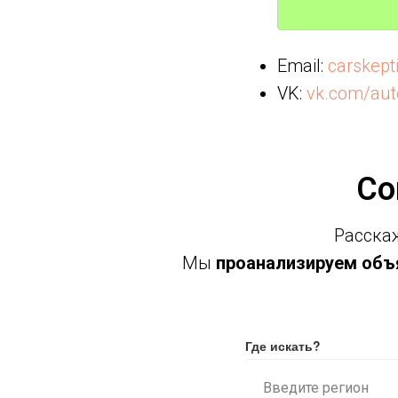
Email:
carskep
VK:
vk.com/aut
Со
Расскаж
Мы
проанализируем объя
Где искать?