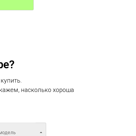
ре?
 купить.
кажем, насколько хороша