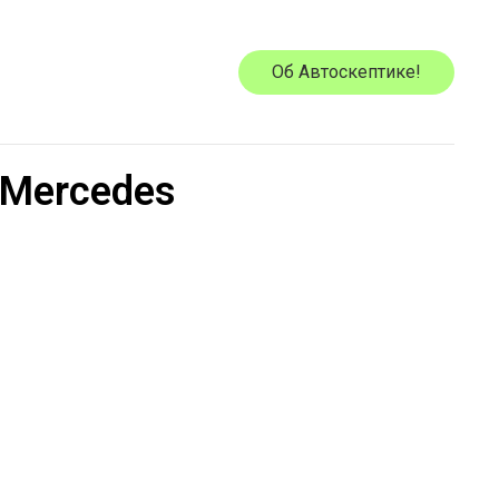
Об Автоскептике!
 Mercedes