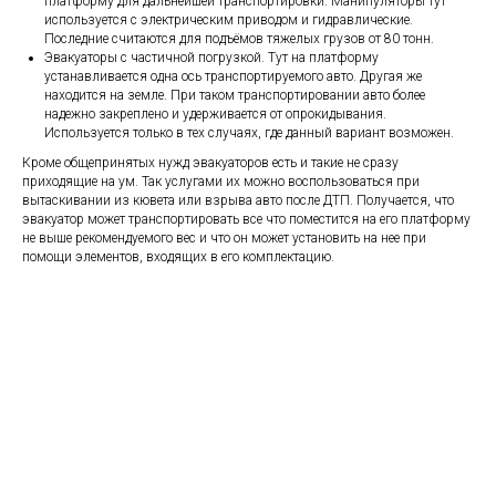
платформу для дальнейшей транспортировки. Манипуляторы тут
используется с электрическим приводом и гидравлические.
Последние считаются для подъёмов тяжелых грузов от 80 тонн.
Эвакуаторы с частичной погрузкой. Тут на платформу
устанавливается одна ось транспортируемого авто. Другая же
находится на земле. При таком транспортировании авто более
надежно закреплено и удерживается от опрокидывания.
Используется только в тех случаях, где данный вариант возможен.
Кроме общепринятых нужд эвакуаторов есть и такие не сразу
приходящие на ум. Так услугами их можно воспользоваться при
вытаскивании из кювета или взрыва авто после ДТП. Получается, что
эвакуатор может транспортировать все что поместится на его платформу
не выше рекомендуемого вес и что он может установить на нее при
помощи элементов, входящих в его комплектацию.