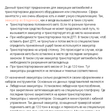
Данный транспорт предназначен для эвакуации автомобилей и
транспортировки дорожного оборудования или спецтехники. Сфера
занятости у них очень обширна хоть и имеет узкую специализацию. Так,
эвакуатор во Владимире
, как и везде вызывают в таких случаях:
Транспортировка поломанного авто. Если по разным причина
транспортное средство больше не может продолжать свой путь, то
вызывается эвакуатор и транспортирует его до места назначения.
При необходимости транспортировки после ДТП. В таком случае, чтоб
оставить факт ДТП, не тронутым и потом весте со специалистами
определить принесённый ущерб также используется эвакуатор.
Транспортировка на штраф стоянку. Это происходит в случае, когда
исправное авто было оставлено в месте где последнее запрещено
законом. В таком случае эвакуатор транспортирует автомобиль без
необходимости разрешения автовладельца.
При транспортировании авто весом от 3-х до 120 тонн. Тут
эвакуаторы разделяются не легковые и тяжелые соответственно.
От назначений эвакуаторы сильно разделяются своим оформлением и
наборов инструментов. Основным из данных представителей являются:
Лебедочные эвакуаторы. Установлено лебедочное приспособление,
при закреплении затягивающее авто на специальную платформу. Где
последнее прочно закрепляется на время транспортировки.
Эвакуаторы с манипулятором. Оснащается мини-стрелой с кабиной
управления. Так данный эвакуатор, оснащенный траверсой может
поднимать авто до 120 тонн в воздух и переносить ее на специальную