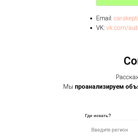
Email:
carskep
VK:
vk.com/aut
Со
Расскаж
Мы
проанализируем объя
Где искать?