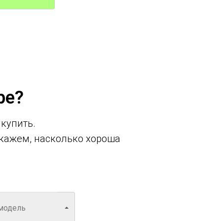
ре?
 купить.
кажем, насколько хороша