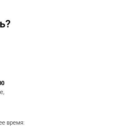
ь?
00
е,
ее время: