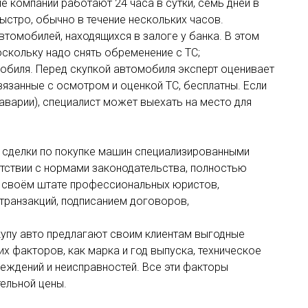
 компании работают 24 часа в сутки, семь дней в
стро, обычно в течение нескольких часов.
томобилей, находящихся в залоге у банка. В этом
оскольку надо снять обременение с ТС;
мобиля. Перед скупкой автомобиля эксперт оценивает
связанные с осмотром и оценкой ТС, бесплатны. Если
 аварии), специалист может выехать на место для
е сделки по покупке машин специализированными
тствии с нормами законодательства, полностью
в своём штате профессиональных юристов,
ранзакций, подписанием договоров,
купу авто предлагают своим клиентам выгодные
их факторов, как марка и год выпуска, техническое
реждений и неисправностей. Все эти факторы
ельной цены.