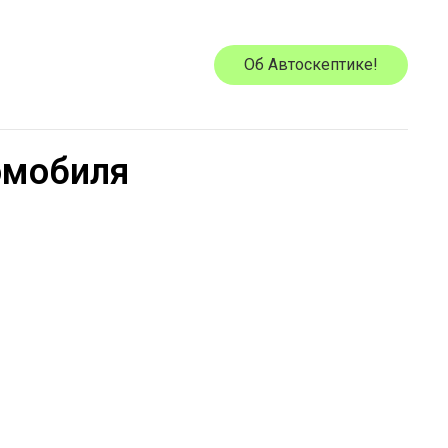
Об Автоскептике!
омобиля