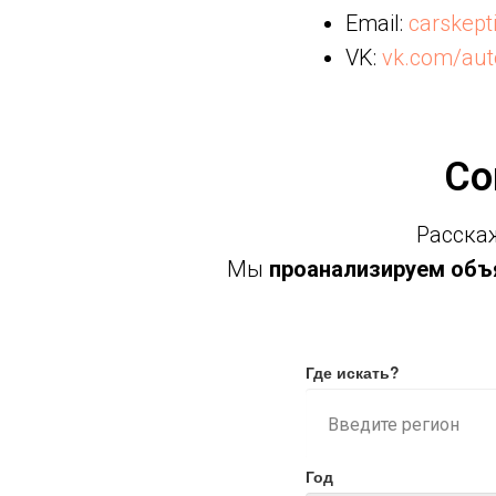
Email:
carskep
VK:
vk.com/aut
Со
Расскаж
Мы
проанализируем объя
Где искать?
Год