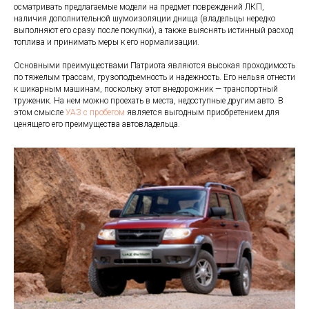
осматривать предлагаемые модели на предмет повреждений ЛКП,
наличия дополнительной шумоизоляции днища (владельцы нередко
выполняют его сразу после покупки), а также выяснять истинный расход
топлива и принимать меры к его нормализации.
Основными преимуществами Патриота являются высокая проходимость
по тяжелым трассам, грузоподъемность и надежность. Его нельзя отнести
к шикарным машинам, поскольку этот внедорожник — транспортный
труженик. На нем можно проехать в места, недоступные другим авто. В
этом смысле
УАЗ с пробегом
является выгодным приобретением для
ценящего его преимущества автовладельца.