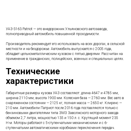
УАЗ-3163 Patriot — это внедорожник Ульяновского автозавода,
полноприводный автомобиль повышенной проходимости.
Производитель рекомендует его использовать на всех дорогах, в сельской
местности и на бездорожье. Автомобиль выпускается с 2005 года,
обладает цельнометаллическим кузовом с пятью дверями. Рассчитан на
применение в гражданских, полицейских, военных и специальных целях.
Технические
характеристики
Габаритные размеры кузова УАЗ составляют: длина 4647 и 4785 мм,
ширина 2110 мм, высота 1900 мм. Колесная база — 2760 мм. Вес авто в
снаряженном состоянии — 2125 кг, полная масса — 2650 кг. Клиренс —
210 мм. Автомобили Патриот после 2016 года поставляются только с
бензиновыми двигателями типа ЗМЗ Заволжского моторного завода
объемом 2,7 литра, мощностью 135 и 150 л. с. Крутящий момент 235
Н·м. Моторы работают с 5-ступенчатыми механическими и с 6-
ступенчатыми автоматическими коробками переключения передач.