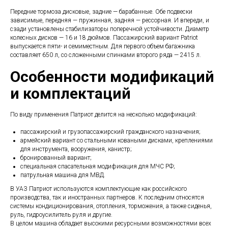
Передние тормоза дисковые, задние — барабанные. Обе подвески
зависимые, передняя — пружинная, задняя — рессорная. И впереди, и
сзади установлены стабилизаторы поперечной устойчивости. Диаметр
колесных дисков — 16 и 18 дюймов. Пассажирский вариант Patriot
выпускается пяти- и семиместным. Для первого объем багажника
составляет 650 л, со сложенными спинками второго ряда — 2415 л.
Особенности модификаций
и комплектаций
По виду применения Патриот делится на несколько модификаций:
пассажирский и грузопассажирский гражданского назначения;
армейский вариант со стальными коваными дисками, креплениями
для инструмента, вооружения, канистр;
бронированный вариант;
специальная спасательная модификация для МЧС РФ;
патрульная машина для МВД.
В УАЗ Патриот используются комплектующие как российского
производства, так и иностранных партнеров. К последним относятся
системы кондиционирования, отопления, торможения, а также сиденья,
руль, гидроусилитель руля и другие.
В целом машина обладает высокими ресурсными возможностями всех