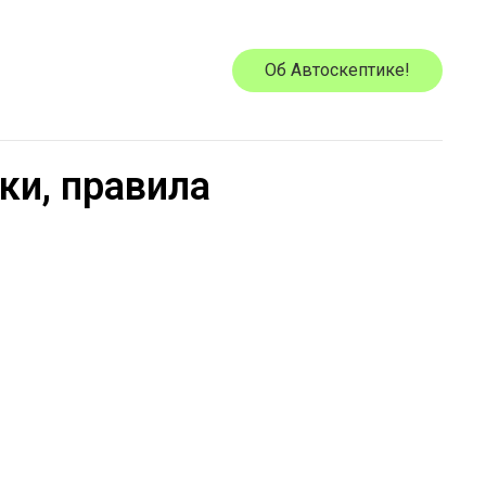
Об Автоскептике!
ки, правила