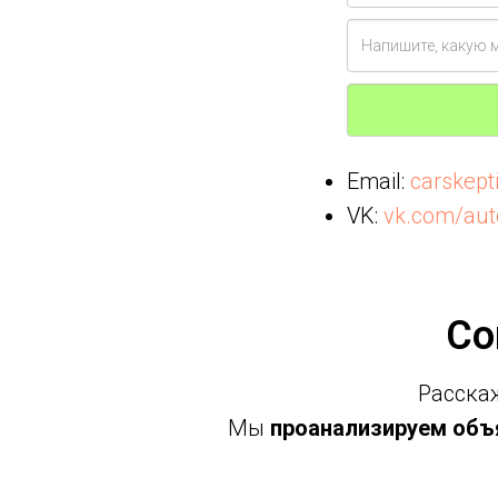
Email:
carskep
VK:
vk.com/aut
Со
Расскаж
Мы
проанализируем объя