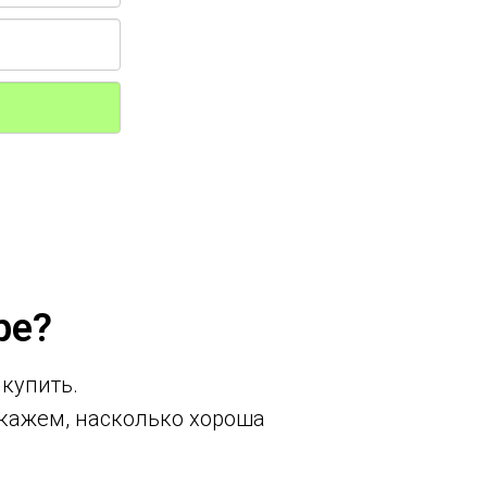
ре?
 купить.
кажем, насколько хороша