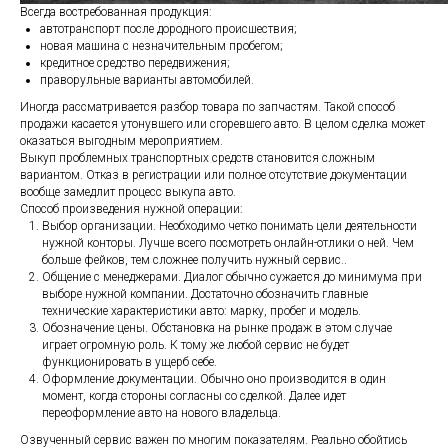
Всегда востребованная продукция:
автотранспорт после дородного происшествия;
новая машина с незначительным пробегом;
кредитное средство передвижения;
праворульные варианты автомобилей.
Иногда рассматривается разбор товара по запчастям. Такой способ
продажи касается утонувшего или сгоревшего авто. В целом сделка может
оказаться выгодным мероприятием.
Выкуп проблемных транспортных средств становится сложным
вариантом. Отказ в регистрации или полное отсутствие документации
вообще замедлит процесс выкупа авто.
Способ произведения нужной операции:
Выбор организации. Необходимо четко понимать цели деятельности
нужной конторы. Лучше всего посмотреть онлайн-отлики о ней. Чем
больше фейков, тем сложнее получить нужный сервис..
Общение с менеджерами. Диалог обычно сужается до минимума при
выборе нужной компании. Достаточно обозначить главные
технические характеристики авто: марку, пробег и модель.
Обозначение цены. Обстановка на рынке продаж в этом случае
играет огромную роль. К тому же любой сервис не будет
функционировать в ущерб себе.
Оформление документации. Обычно оно производится в один
момент, когда стороны согласны со сделкой. Далее идет
переоформление авто на нового владельца.
Озвученный сервис важен по многим показателям. Реально обойтись