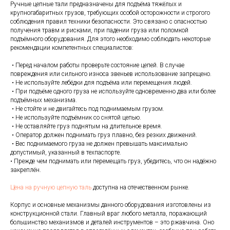
Ручные цепные тали предназначены для подъёма тяжёлых и
крупногабаритных грузов, требующих особой осторожности и строгого
соблюдения правил техники безопасности. Это связано с опасностью
получения травм и рисками, при падении груза или поломкой
подъёмного оборудования. Для этого необходимо соблюдать некоторые
рекомендации компетентных специалистов:
• Перед началом работы проверьте состояние цепей. В случае
повреждения или сильного износа звеньев использование запрещено.
• Не используйте лебёдки для подъёма или перемещения людей.
• При подъёме одного груза не используйте одновременно два или более
подъёмных механизма.
• Не стойте и не двигайтесь под поднимаемым грузом.
• Не используйте подъёмник со снятой цепью.
• Не оставляйте груз поднятым на длительное время.
• Оператор должен поднимать груз плавно, без резких движений.
• Вес поднимаемого груза не должен превышать максимально
допустимый, указанный в техпаспорте.
• Прежде чем поднимать или перемещать груз, убедитесь, что он надёжно
закреплён.
Цена на ручную цепную таль
доступна на отечественном рынке.
Корпус и основные механизмы данного оборудования изготовлены из
конструкционной стали. Главный враг любого металла, поражающий
большинство механизмов и деталей инструментов – это ржавчина. Оно