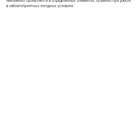
неизменно проявляется в определённых элементах, особенно при работе
в неблагоприятных погодных условиях.