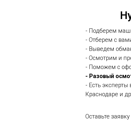
Н
- Подберем маш
- Отберем с ва
- Выведем обма
- Осмотрим и п
- Поможем с оф
- Разовый осмо
- Есть эксперты
Краснодаре и др
Оставьте заявк