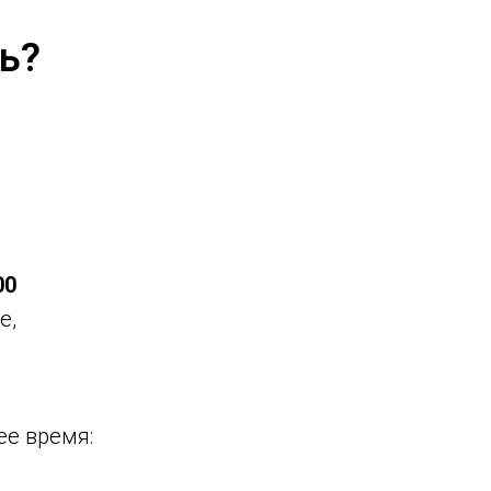
ь?
00
е,
ее время: