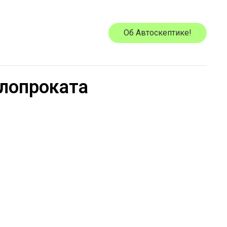
Об Автоскептике!
лопроката