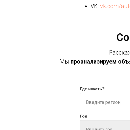
VK:
vk.com/aut
Со
Расскаж
Мы
проанализируем объя
Где искать?
Год