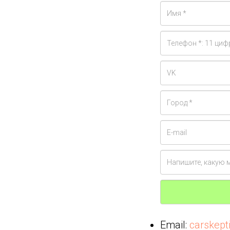
Email:
carskep