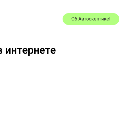
Об Автоскептике!
 интернете