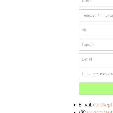
Email:
carskep
VK:
vk.com/aut