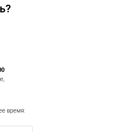
ь?
00
е,
ее время: