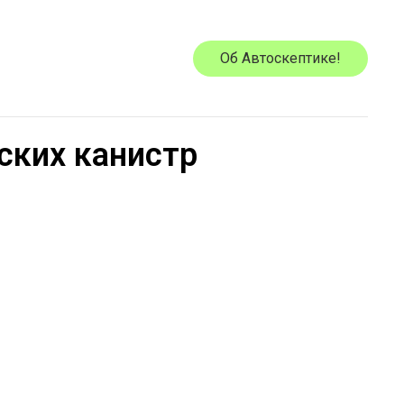
Об Автоскептике!
ских канистр