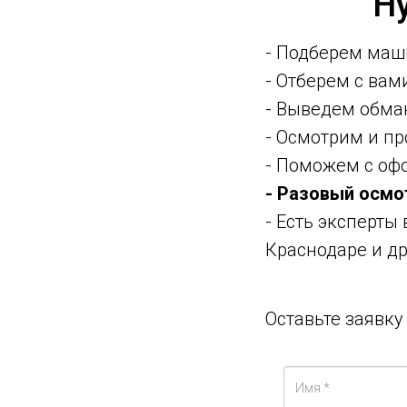
Н
- Подберем маш
- Отберем с ва
- Выведем обма
- Осмотрим и п
- Поможем с оф
- Разовый осмо
- Есть эксперты
Краснодаре и др
Оставьте заявк