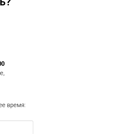
ь?
00
е,
ее время: