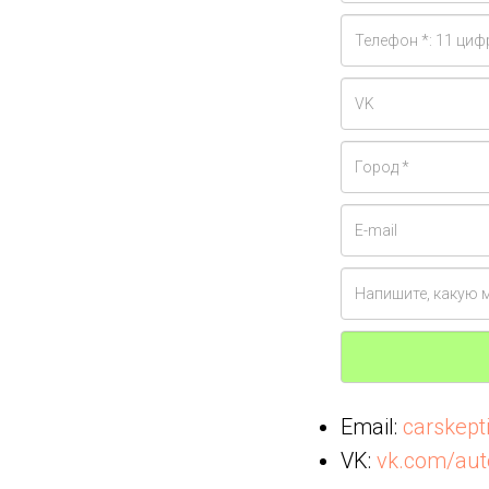
Email:
carskep
VK:
vk.com/aut