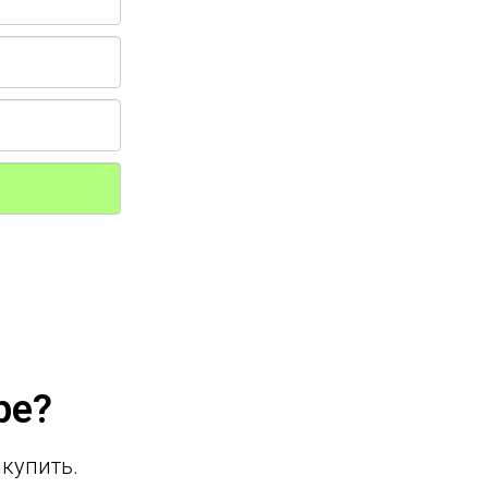
ре?
 купить.