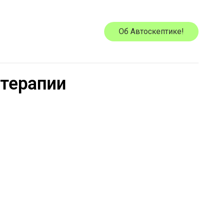
Об Автоскептике!
 терапии