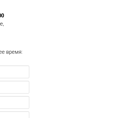
00
е,
ее время: