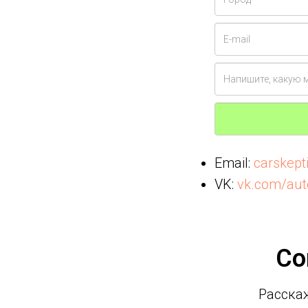
Email:
carskep
VK:
vk.com/aut
Со
Расскаж