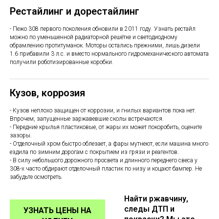
Рестайлинг и дорестайлинг
- Пежо 308 первого поколения обновили в 2011 году. Узнать рестайл
можно по уменьшенной радиаторной решётке и светодиодному
обрамлению протитуманок. Моторы остались прежними, лишь дизели
1.6 прибавили 3 л.с. и вместо нормального гидромеханического автомата
получили роботизированные коробки.
Кузов, коррозия
- Кузов неплохо защищен от коррозии, и гнилых вариантов пока нет.
Впрочем, запущенные заржавевшие сколы встречаются.
- Передние крылья пластиковые, от жары их может покоробить, оцените
зазоры.
- Отделочный хром быстро облезает, а фары мутнеют, если машина много
ездила по зимним дорогам с покрытием из грязи и реагентов.
- В силу небольшого дорожного просвета и длинного переднего свеса у
308-х часто обдирают отделочный пластик по низу и коцают бампер. Не
забудьте осмотреть.
Найти ржавчину,
следы ДТП и
УЗНАТЬ ЦЕНЫ НА