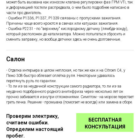
может быть вызвана как износом клапана регулировки фаз ГРМ VTi, так
и деформацией постели распредвала, о чем было подробнее написано в
части про двигатель.
- Ошибки Р1336, Р1337, Р1339 связаны с пропусками зажигания.
Причины чаще всего кроются в свечах или катушках зажигания.
- Ошибка P2231 - по "верхнему" кислородному датчику (лямбда-зонду),
который расположен до катализатора. Можно попытаться сбросить и
сменить заправку, но вообще датчики здесь не очень долговечные.
Салон
- Отделка интерьера в целом неплохая, но так же как и на Citroen C4, у
Пежо 308 быстро облезает оплётка руля. Некоторым удавалось
перетянуть руль по гарантии.
- То ли из-за неудачной конструкции самого радиатора, то ли из-за
неудачно подобранного родного анитифриза через несколько лет он
прочно забивается изнутри отложениями. Симптом - на морозе перестает
греть печка. Решение - промывка (помогает не всегда) или замена в сборе.
Проверим электрику,
БЕСПЛАТНАЯ
считаем ошибки.
КОНСУЛЬТАЦИЯ
Определим настоящий
пробег.