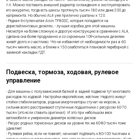
т.п. Можно поставить внешний радиатор охлаждения и эксплуатировать
его аккуратно, тогда есть шансы протянуть тысяч 180 или даже 200 до
капремонта. Но обычно AL4 уже прилично ушатаны к 120.
- Редкая 6-ступенчатая Aisin TF80SC, которая попадается на
дорестайлинговых дизелях, - лучшая коробка для этой машины.
Несмотря на более сложную и дорогую конструкцию в сравнении с AL4,
сделана она более продуманно и со скромным 109-сильным дизелем
живёт долго и счастливо. Что не избавляет от необходимости раз в 60
тысяч менять масло, а ближе к 150 озаботиться плановой переборкой с
заменой накладки ГДТ.
Подвеска, тормоза, ходовая, рулевое
управление
- Для машины с полузависимой балкой в задней подвеске тут многовато
расходов по ходовой. Настройки европейские, жёсткие. Недолго живут
стойки стабилизаторов, родные амортизаторы стучат на морозе, а
сильнее всего расстраивают ступичные подшипники с ресурсом 60-70
тысяч (это если ставить оригинал). И это при небольшом весе
автомобиля и умеренном диаметре колёсных дисков.
- Ресурс родных тормозных дисков на уровне тех же 60-80 тысяч тоже
удивляет.
- Рулевая рейка, если не повезёт, начинает подтекать к 80-100 тысячам и