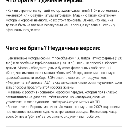
Что брать? Удачные версии:
- Как ни странно, но лучший мотор здесь - дизельный 1.6 - в сочетании с
механикой или 6-ступенчатым автоматом. Машин с таким сочетанием
мотора и коробки немного, но их стоит поискать. Важно, что машина
должна быть не ввезена перекупами из Европы, а куплена в России у
официального дилера.
Чего не брать? Неудачные версии:
- Бензиновые моторы серии Prince объемом 1.6 литра - атмосферные (120
л.с.) или особенно турбированные (150 л.с.) - верный способ выбросить
деньги. Моторы обладают целым букетом фамильных заболеваний.
Жаль, что именно таких машин - больше 90% предложения, поэтому о
целесообразности выбора 308-го как такового стоит задуматься.
- 4-ступенчатый автомат AL4 также относится к категории неудачных, хотя
есть способы продлить этой коробке жизнь.
- Машины с роботизированной коробкой передач, которая появилась с
рестайлингом на дизелях. Робот не сколько ненадежен, сколько
утомителен в эксплуатации - ещё хуже 4-ступенчатых АКПП.
- Ввезенные из Европы машины. Их мало, потому что с 2009 года ввели
повышенные пошлины, однако встречаются изредка. Везли сюда чаще
всего битые и "убитые" авто с сильно скрученным пробегом.