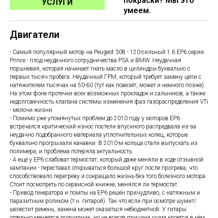
покраски? Мы это
УСЛУГИ
умеем.
Двигатели
- Самый популярный мотор на Peugeot 308 - 120-сильный 1.6 EP6 серии
Prince - плод неудачного сотрудничества PSA и BMW. Неудачная
поршневая, которая начинает гнать масло в цилиндры буквально с
первых тысяч пробега. Неудачный ГРМ, который требует замену цепи с
натяжителем тысячах на 50-60 (тут как повезёт, может и немного позже).
На этом фоне протечки всех возможных прокладок и сальников, а также
недолговечность клапана системы изменения фаз газораспределения VTi
- мелочи жизни.
- Помимо уже упомянутых проблем до 2010 году у моторов ЕР6
встречался критический износ постели впускного распредвала из-за
неудачно подобранного материала уплотнительных колец, которые
буквально прогрызали канавки. В 2010-м кольца стали выпускать из
полимера, и проблема потеряла актуальность.
- А ещё у EP6 слабоват термостат, который даже меняли в ходе отзывной
кампании - переставал открываться большой круг после прогрева, что
способствовало перегреву и сокращало жизнь без того болезного мотора.
Стоит посмотреть по сервисной книжке, менялся ли термостат.
- Привод генератора и помпы на EP6 решён причудливо, с натяжным и
паразитным роликом (т.н. гитарой). Так что если при осмотре шумит/
шелестит ремень, замена может оказаться небюджетной. У гитары
отдельно меняется подшипник, но не всегда причина шума кроется в нём.