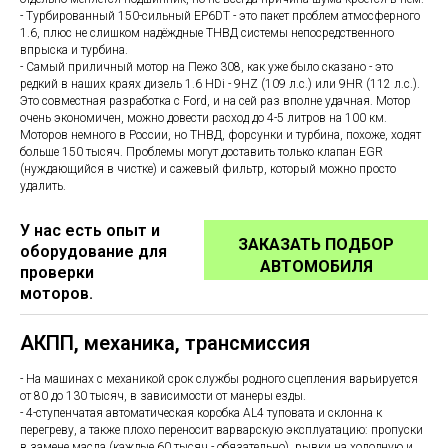
- Турбированный 150-сильный EP6DT - это пакет проблем атмосферного
1.6, плюс не слишком надёждные ТНВД системы непосредственного
впрыска и турбина.
- Самый приличный мотор на Пежо 308, как уже было сказано - это
редкий в наших краях дизель 1.6 HDi - 9HZ (109 л.с.) или 9HR (112 л.с.).
Это совместная разработка с Ford, и на сей раз вполне удачная. Мотор
очень экономичен, можно довести расход до 4-5 литров на 100 км.
Моторов немного в России, но ТНВД, форсунки и турбина, похоже, ходят
больше 150 тысяч. Проблемы могут доставить только клапан EGR
(нуждающийся в чистке) и сажевый фильтр, который можно просто
удалить.
У нас есть опыт и
ЗАКАЗАТЬ ПОДБОР
оборудование для
АВТОМОБИЛЯ
проверки
моторов.
АКПП, механика, трансмиссия
- На машинах с механикой срок службы родного сцепления варьируется
от 80 до 130 тысяч, в зависимости от манеры езды.
- 4-ступенчатая автоматическая коробка AL4 туповата и склонна к
перегреву, а также плохо переносит варварскую эксплуатацию: пропуски
в замене масла (каждые 60 тысяч - обязательно), рывки на холодную и