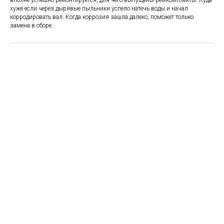
вполне успешно ремонтируется, для чего выпущены ремкомплекты. Куда
хуже если через дырявые пыльники успело натечь воды и начал
корродировать вал. Когда коррозия зашла далеко, поможет только
замена в сборе.